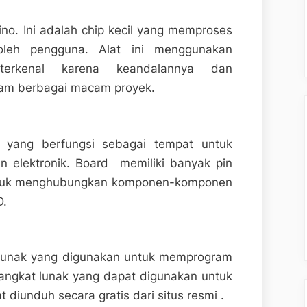
ino. Ini adalah chip kecil yang memproses
oleh pengguna. Alat ini menggunakan
terkenal karena keandalannya dan
am berbagai macam proyek.
o yang berfungsi sebagai tempat untuk
elektronik. Board memiliki banyak pin
untuk menghubungkan komponen-komponen
D.
 lunak yang digunakan untuk memprogram
rangkat lunak yang dapat digunakan untuk
 diunduh secara gratis dari situs resmi .