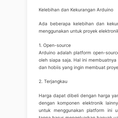
Kelebihan dan Kekurangan Arduino
Ada beberapa kelebihan dan kekur
menggunakan untuk proyek elektronik
1. Open-source
Arduino adalah platform open-sourc
oleh siapa saja. Hal ini membuatn
dan hobiis yang ingin membuat proyek
2. Terjangkau
Harga dapat dibeli dengan harga yan
dengan komponen elektronik lainn
untuk menggunakan platform ini u
tanpa harus mengeluarkan banyak u