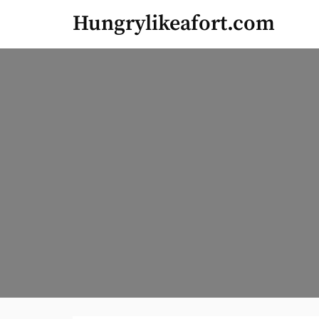
Skip
Hungrylikeafort.com
to
content