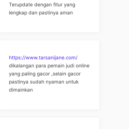
Terupdate dengan fitur yang
lengkap dan pastinya aman
https://www.tarsanijane.com/
dikalangan para pemain judi online
yang paling gacor ,selain gacor
pastinya sudah nyaman untuk
dimainkan