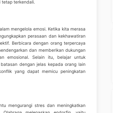
tetap terkendali.
alam mengelola emosi. Ketika kita merasa
engungkapkan perasaan dan kekhawatiran
ektif. Berbicara dengan orang terpercaya
 mendengarkan dan memberikan dukungan
 emosional. Selain itu, belajar untuk
batasan dengan jelas kepada orang lain
nflik yang dapat memicu peningkatan
bantu mengurangi stres dan meningkatkan
. Olahraga melepaskan endorfin, yaitu