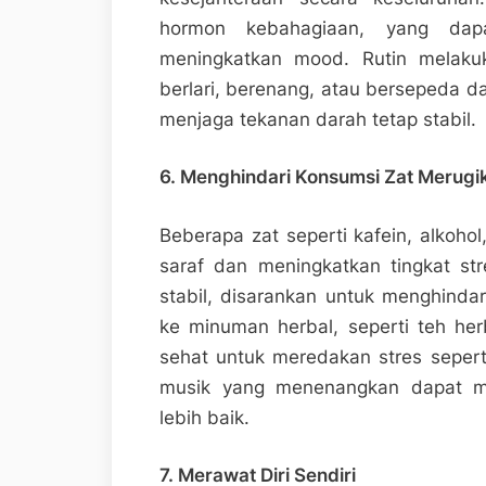
hormon kebahagiaan, yang da
meningkatkan mood. Rutin melakukan
berlari, berenang, atau bersepeda
menjaga tekanan darah tetap stabil.
6. Menghindari Konsumsi Zat Merugi
Beberapa zat seperti kafein, alkoho
saraf dan meningkatkan tingkat st
stabil, disarankan untuk menghindari
ke minuman herbal, seperti teh herb
sehat untuk meredakan stres sepert
musik yang menenangkan dapat m
lebih baik.
7. Merawat Diri Sendiri