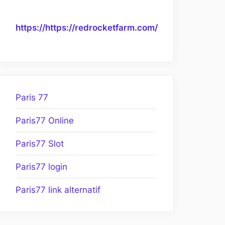
https://https://redrocketfarm.com/
Paris 77
Paris77 Online
Paris77 Slot
Paris77 login
Paris77 link alternatif