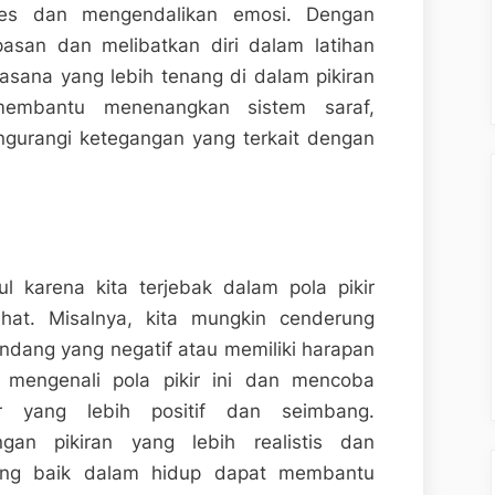
res dan mengendalikan emosi. Dengan
asan dan melibatkan diri dalam latihan
uasana yang lebih tenang di dalam pikiran
membantu menenangkan sistem saraf,
gurangi ketegangan yang terkait dengan
l karena kita terjebak dalam pola pikir
ehat. Misalnya, kita mungkin cenderung
andang yang negatif atau memiliki harapan
uk mengenali pola pikir ini dan mencoba
r yang lebih positif dan seimbang.
ngan pikiran yang lebih realistis dan
ang baik dalam hidup dapat membantu