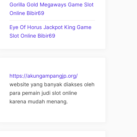
Gorilla Gold Megaways Game Slot
Online Bibir69
Eye Of Horus Jackpot King Game
Slot Online Bibir69
https://akungampangjp.org/
website yang banyak diakses oleh
para pemain judi slot online
karena mudah menang.