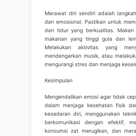
Merawat diri sendiri adalah langka
dan emosional. Pastikan untuk memb
dan tidur yang berkualitas. Makan
makanan yang tinggi gula dan le
Melakukan aktivitas yang men
mendengarkan musik, atau melakuka
mengurangi stres dan menjaga kese
Kesimpulan
Mengendalikan emosi agar tidak cep
dalam menjaga kesehatan fisik da
kesadaran diri, menggunakan teknik
berkomunikasi dengan efektif, me
konsumsi zat merugikan, dan meraw