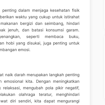
h penting dalam menjaga kesehatan fisik
erikan waktu yang cukup untuk istirahat
 makanan bergizi dan seimbang, hindari
mak jenuh, dan batasi konsumsi garam.
yenangkan, seperti membaca buku,
n hobi yang disukai, juga penting untuk
imbangan emosi.
at naik darah merupakan langkah penting
n emosional kita. Dengan meningkatkan
 relaksasi, mengubah pola pikir negatif,
lakukan olahraga teratur, menghindari
at diri sendiri, kita dapat mengurangi