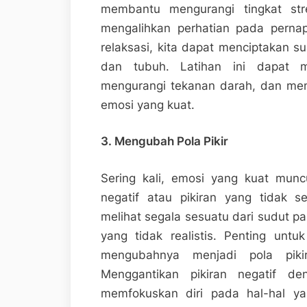
membantu mengurangi tingkat st
mengalihkan perhatian pada pernap
relaksasi, kita dapat menciptakan s
dan tubuh. Latihan ini dapat 
mengurangi tekanan darah, dan men
emosi yang kuat.
3. Mengubah Pola Pikir
Sering kali, emosi yang kuat muncu
negatif atau pikiran yang tidak s
melihat segala sesuatu dari sudut p
yang tidak realistis. Penting unt
mengubahnya menjadi pola piki
Menggantikan pikiran negatif de
memfokuskan diri pada hal-hal y