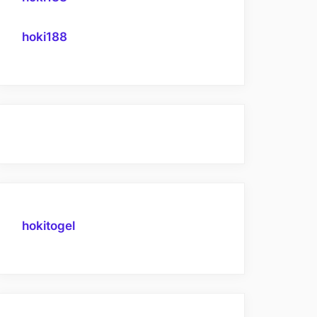
hoki188
hokitogel