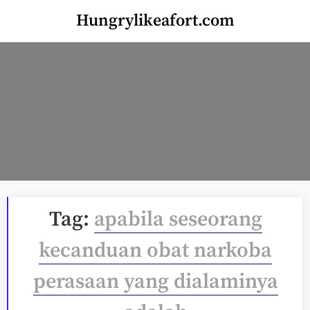
Skip
Hungrylikeafort.com
to
content
Tag:
apabila seseorang
kecanduan obat narkoba
perasaan yang dialaminya