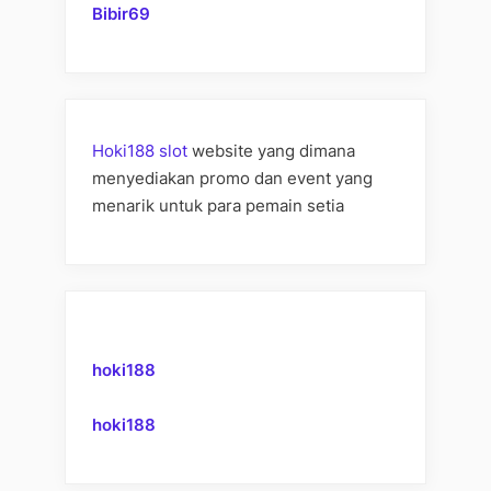
Bibir69
Hoki188 slot
website yang dimana
menyediakan promo dan event yang
menarik untuk para pemain setia
hoki188
hoki188