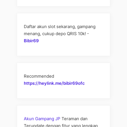
Daftar akun slot sekarang, gampang
menang, cukup depo QRIS 10k! -
Bibir69
Recommended
https://heylink.me/bibir69ofc
Akun Gampang JP
Teraman dan
Terupdate dengan fitur yang lengkap