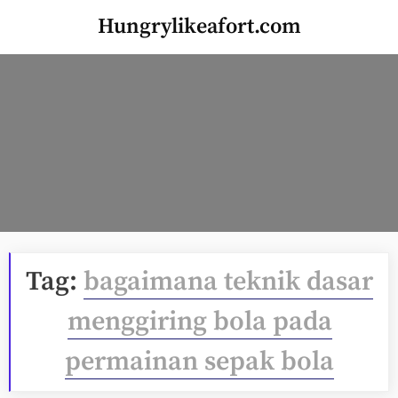
Skip
Hungrylikeafort.com
to
content
Tag:
bagaimana teknik dasar
menggiring bola pada
permainan sepak bola