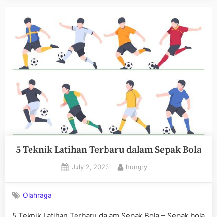
5 Teknik Latihan Terbaru dalam Sepak Bola
Posted
By
July 2, 2023
hungry
on
Olahraga
5 Teknik Latihan Terbaru dalam Sepak Bola – Sepak bola