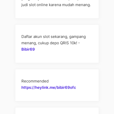
judi slot online karena mudah menang.
Daftar akun slot sekarang, gampang
menang, cukup depo QRIS 10k! -
Bibir69
Recommended
https://heylink.me/bibir69ofc