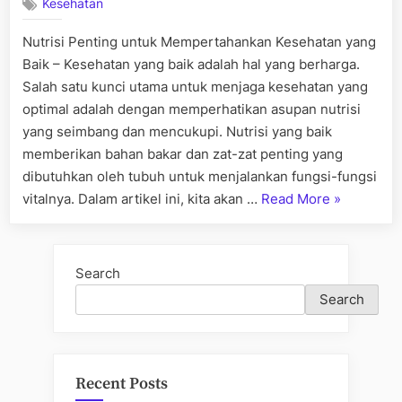
Kesehatan
Nutrisi Penting untuk Mempertahankan Kesehatan yang
Baik – Kesehatan yang baik adalah hal yang berharga.
Salah satu kunci utama untuk menjaga kesehatan yang
optimal adalah dengan memperhatikan asupan nutrisi
yang seimbang dan mencukupi. Nutrisi yang baik
memberikan bahan bakar dan zat-zat penting yang
dibutuhkan oleh tubuh untuk menjalankan fungsi-fungsi
“Nutrisi
vitalnya. Dalam artikel ini, kita akan …
Read More
»
Penting
untuk
Mempertah
Search
Kesehatan
Search
yang
Baik”
Recent Posts