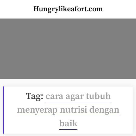
Skip
Hungrylikeafort.com
to
content
Tag:
cara agar tubuh
menyerap nutrisi dengan
baik