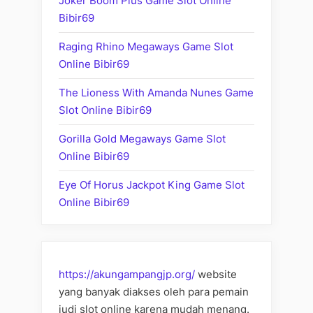
Joker Boom Plus Game Slot Online
Bibir69
Raging Rhino Megaways Game Slot
Online Bibir69
The Lioness With Amanda Nunes Game
Slot Online Bibir69
Gorilla Gold Megaways Game Slot
Online Bibir69
Eye Of Horus Jackpot King Game Slot
Online Bibir69
https://akungampangjp.org/
website
yang banyak diakses oleh para pemain
judi slot online karena mudah menang.