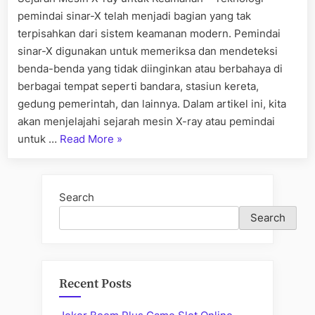
pemindai sinar-X telah menjadi bagian yang tak
terpisahkan dari sistem keamanan modern. Pemindai
sinar-X digunakan untuk memeriksa dan mendeteksi
benda-benda yang tidak diinginkan atau berbahaya di
berbagai tempat seperti bandara, stasiun kereta,
gedung pemerintah, dan lainnya. Dalam artikel ini, kita
akan menjelajahi sejarah mesin X-ray atau pemindai
“Sejarah
untuk …
Read More
»
Mesin
X-
ray
Search
untuk
Search
Keamanan”
Recent Posts