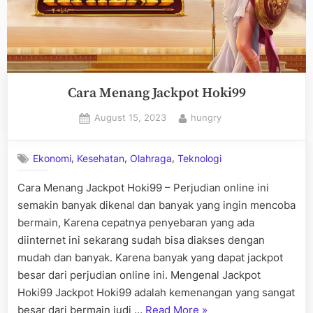
Cara Menang Jackpot Hoki99
Posted
By
August 15, 2023
hungry
on
,
,
,
Ekonomi
Kesehatan
Olahraga
Teknologi
Cara Menang Jackpot Hoki99 – Perjudian online ini
semakin banyak dikenal dan banyak yang ingin mencoba
bermain, Karena cepatnya penyebaran yang ada
diinternet ini sekarang sudah bisa diakses dengan
mudah dan banyak. Karena banyak yang dapat jackpot
besar dari perjudian online ini. Mengenal Jackpot
Hoki99 Jackpot Hoki99 adalah kemenangan yang sangat
“Cara
besar dari bermain judi …
Read More
»