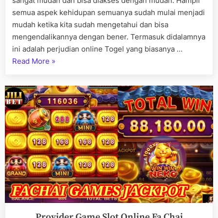
sangat mudah dan bisa diakses dengan mudah. Hampir
semua aspek kehidupan semuanya sudah mulai menjadi
mudah ketika kita sudah mengetahui dan bisa
mengendalikannya dengan bener. Termasuk didalamnya
ini adalah perjudian online Togel yang biasanya …
“Togel
Read More
»
Online
Hoki99”
Provider Game Slot Online Fa Chai