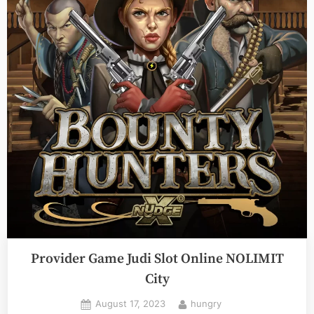
Provider Game Judi Slot Online NOLIMIT
City
Posted
By
August 17, 2023
hungry