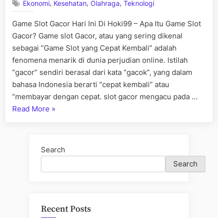
,
,
,
Ekonomi
Kesehatan
Olahraga
Teknologi
Game Slot Gacor Hari Ini Di Hoki99 – Apa Itu Game Slot
Gacor? Game slot Gacor, atau yang sering dikenal
sebagai “Game Slot yang Cepat Kembali” adalah
fenomena menarik di dunia perjudian online. Istilah
“gacor” sendiri berasal dari kata “gacok”, yang dalam
bahasa Indonesia berarti “cepat kembali” atau
“membayar dengan cepat. slot gacor mengacu pada …
“Game
Read More
»
Slot
Gacor
Hari
Search
Ini
Search
Di
Hoki99”
Recent Posts