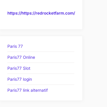
https://https://redrocketfarm.com/
Paris 77
Paris77 Online
Paris77 Slot
Paris77 login
Paris77 link alternatif