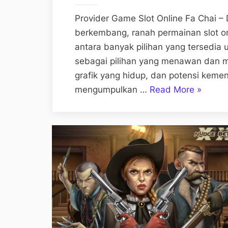
Provider Game Slot Online Fa Chai – 
berkembang, ranah permainan slot o
antara banyak pilihan yang tersedia 
sebagai pilihan yang menawan dan 
grafik yang hidup, dan potensi keme
“Provide
mengumpulkan …
Read More
»
Game
Slot
Online
Fa
Chai”