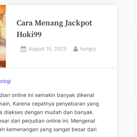
Judi
Slot
Online
Cara Menang Jackpot
NOLIMIT
Hoki99
City”
Posted
By
August 15, 2023
hungry
on
ologi
ian online ini semakin banyak dikenal
main, Karena cepatnya penyebaran yang
isa diakses dengan mudah dan banyak.
ar dari perjudian online ini. Mengenal
ah kemenangan yang sangat besar dari