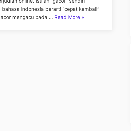
udian online. Istilah “gacor” sendiri
m bahasa Indonesia berarti “cepat kembali”
“Game
 gacor mengacu pada …
Read More
»
Slot
Gacor
Hari
Ini
Di
Hoki99”