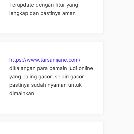
Terupdate dengan fitur yang
lengkap dan pastinya aman
https://www.tarsanijane.com/
dikalangan para pemain judi online
yang paling gacor ,selain gacor
pastinya sudah nyaman untuk
dimainkan