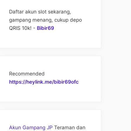
Daftar akun slot sekarang,
gampang menang, cukup depo
QRIS 10k! -
Bibir69
Recommended
https://heylink.me/bibir69ofc
Akun Gampang JP
Teraman dan