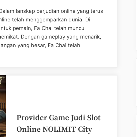
Dalam lanskap perjudian online yang terus
nline telah menggemparkan dunia. Di
untuk pemain, Fa Chai telah muncul
memikat. Dengan gameplay yang menarik,
nangan yang besar, Fa Chai telah
r
Provider Game Judi Slot
Online NOLIMIT City