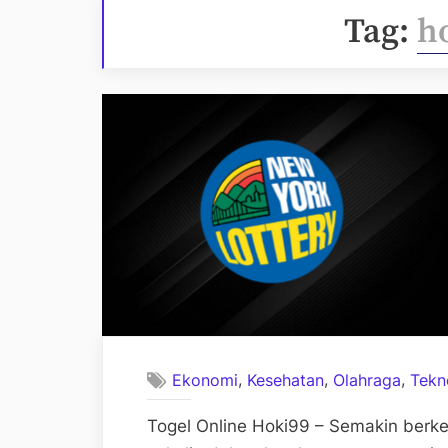
Tag:
h
,
,
,
Ekonomi
Kesehatan
Olahraga
Tekn
Togel Online Hoki99 – Semakin ber