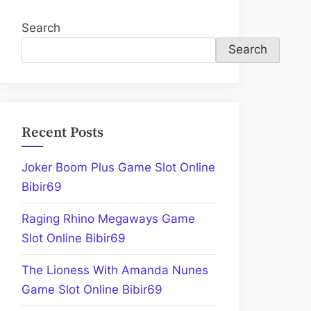
Search
Search
Recent Posts
Joker Boom Plus Game Slot Online
Bibir69
Raging Rhino Megaways Game
Slot Online Bibir69
The Lioness With Amanda Nunes
Game Slot Online Bibir69