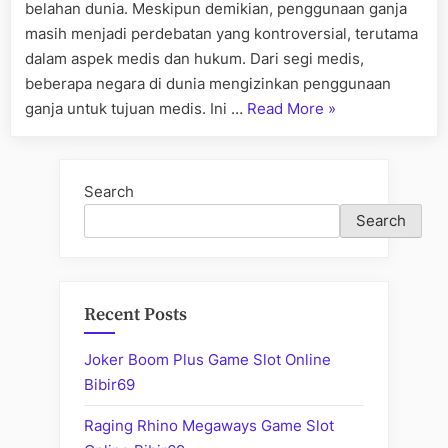
belahan dunia. Meskipun demikian, penggunaan ganja
masih menjadi perdebatan yang kontroversial, terutama
dalam aspek medis dan hukum. Dari segi medis,
beberapa negara di dunia mengizinkan penggunaan
“Ganja
ganja untuk tujuan medis. Ini …
Read More
»
Medis”
Search
Search
Recent Posts
Joker Boom Plus Game Slot Online
Bibir69
Raging Rhino Megaways Game Slot