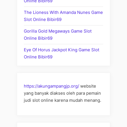
Online Bibir69
The Lioness With Amanda Nunes Game
Slot Online Bibir69
Gorilla Gold Megaways Game Slot
Online Bibir69
Eye Of Horus Jackpot King Game Slot
Online Bibir69
https://akungampangjp.org/
website
yang banyak diakses oleh para pemain
judi slot online karena mudah menang.