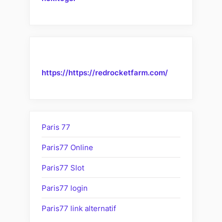
https://https://redrocketfarm.com/
Paris 77
Paris77 Online
Paris77 Slot
Paris77 login
Paris77 link alternatif