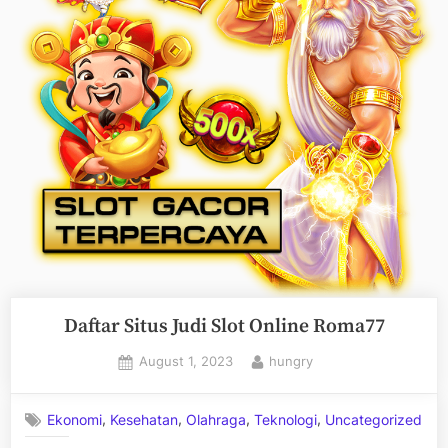
Daftar Situs Judi Slot Online Roma77
Posted
By
August 1, 2023
hungry
on
,
,
,
,
Ekonomi
Kesehatan
Olahraga
Teknologi
Uncategorized