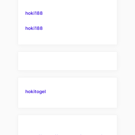
hoki188
hoki188
hokitogel