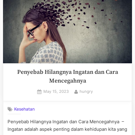
Penyebab Hilangnya Ingatan dan Cara
Mencegahnya
Posted
By
May 15, 2023
hungry
on
Kesehatan
Penyebab Hilangnya Ingatan dan Cara Mencegahnya –
Ingatan adalah aspek penting dalam kehidupan kita yang