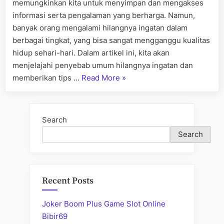
memungkinkan kita untuk menyimpan dan mengakses
informasi serta pengalaman yang berharga. Namun,
banyak orang mengalami hilangnya ingatan dalam
berbagai tingkat, yang bisa sangat mengganggu kualitas
hidup sehari-hari. Dalam artikel ini, kita akan
menjelajahi penyebab umum hilangnya ingatan dan
“Penyebab
memberikan tips …
Read More
»
Hilangnya
Ingatan
dan
Search
Cara
Search
Mencegahnya”
Recent Posts
Joker Boom Plus Game Slot Online
Bibir69