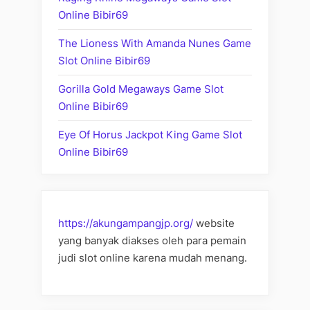
Online Bibir69
The Lioness With Amanda Nunes Game
Slot Online Bibir69
Gorilla Gold Megaways Game Slot
Online Bibir69
Eye Of Horus Jackpot King Game Slot
Online Bibir69
https://akungampangjp.org/
website
yang banyak diakses oleh para pemain
judi slot online karena mudah menang.