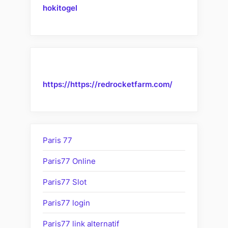
hokitogel
https://https://redrocketfarm.com/
Paris 77
Paris77 Online
Paris77 Slot
Paris77 login
Paris77 link alternatif