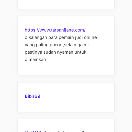
https://www.tarsanijane.com/
dikalangan para pemain judi online
yang paling gacor ,selain gacor
pastinya sudah nyaman untuk
dimainkan
Bibir69