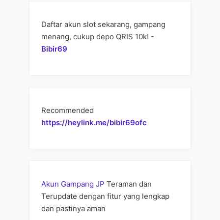
Daftar akun slot sekarang, gampang
menang, cukup depo QRIS 10k! -
Bibir69
Recommended
https://heylink.me/bibir69ofc
Akun Gampang JP
Teraman dan
Terupdate dengan fitur yang lengkap
dan pastinya aman