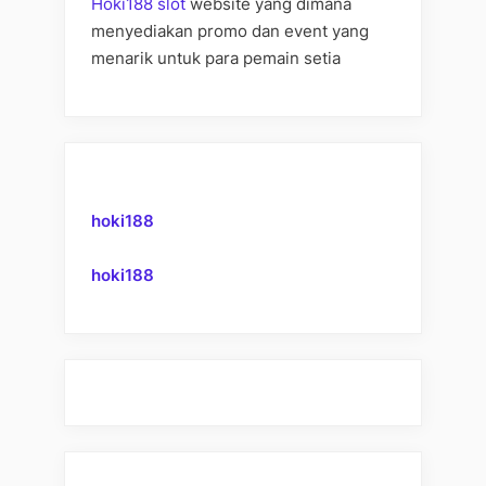
Hoki188 slot
website yang dimana
menyediakan promo dan event yang
menarik untuk para pemain setia
hoki188
hoki188