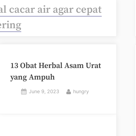
al cacar air agar cepat
ering
13 Obat Herbal Asam Urat
yang Ampuh
Posted
By
June 9, 2023
hungry
on