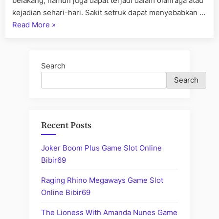
belakang, namun juga dapat terjadi dalam olahraga atau
kejadian sehari-hari. Sakit setruk dapat menyebabkan …
“Penyebab
Read More
»
Terjadinya
Sakit
Stroke
Search
dan
Search
Cara
Menanganinya”
Recent Posts
Joker Boom Plus Game Slot Online
Bibir69
Raging Rhino Megaways Game Slot
Online Bibir69
The Lioness With Amanda Nunes Game