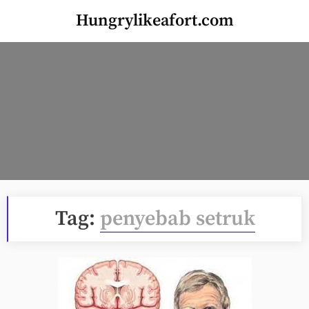
Skip
Hungrylikeafort.com
to
content
Tag:
penyebab setruk