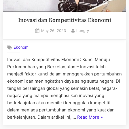
Inovasi dan Kompetitivitas Ekonomi
Posted
By
May 26, 2023
hungry
on
Ekonomi
Inovasi dan Kompetitivitas Ekonomi : Kunci Menuju
Pertumbuhan yang Berkelanjutan – Inovasi telah
menjadi faktor kunci dalam menggerakkan pertumbuhan
ekonomi dan meningkatkan daya saing suatu negara. Di
tengah persaingan global yang semakin ketat, negara-
negara yang mampu menghasilkan inovasi yang
berkelanjutan akan memiliki keunggulan kompetitif
dalam menjaga pertumbuhan ekonomi yang kuat dan
“Inovasi
berkelanjutan. Dalam artikel ini, …
Read More
»
dan