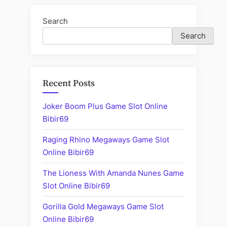
Kompetitivitas
Ekonomi”
Search
Search
Recent Posts
Joker Boom Plus Game Slot Online
Bibir69
Raging Rhino Megaways Game Slot
Online Bibir69
The Lioness With Amanda Nunes Game
Slot Online Bibir69
Gorilla Gold Megaways Game Slot
Online Bibir69