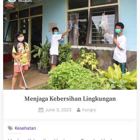
Menjaga Kebersihan Lingkungan
Posted
By
June 3, 2023
hungry
on
Kesehatan