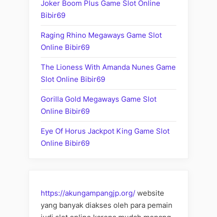
Joker Boom Plus Game Slot Online
Bibir69
Raging Rhino Megaways Game Slot
Online Bibir69
The Lioness With Amanda Nunes Game
Slot Online Bibir69
Gorilla Gold Megaways Game Slot
Online Bibir69
Eye Of Horus Jackpot King Game Slot
Online Bibir69
https://akungampangjp.org/
website
yang banyak diakses oleh para pemain