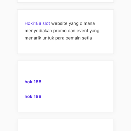
Hoki188 slot
website yang dimana
menyediakan promo dan event yang
menarik untuk para pemain setia
hoki188
hoki188