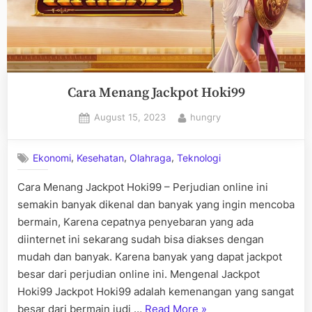
Cara Menang Jackpot Hoki99
Posted
By
August 15, 2023
hungry
on
,
,
,
Ekonomi
Kesehatan
Olahraga
Teknologi
Cara Menang Jackpot Hoki99 – Perjudian online ini
semakin banyak dikenal dan banyak yang ingin mencoba
bermain, Karena cepatnya penyebaran yang ada
diinternet ini sekarang sudah bisa diakses dengan
mudah dan banyak. Karena banyak yang dapat jackpot
besar dari perjudian online ini. Mengenal Jackpot
Hoki99 Jackpot Hoki99 adalah kemenangan yang sangat
“Cara
besar dari bermain judi …
Read More
»