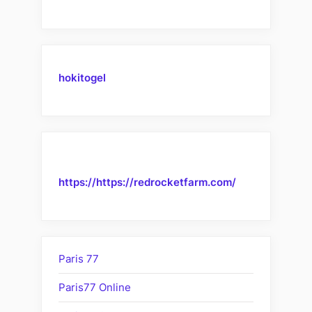
hokitogel
https://https://redrocketfarm.com/
Paris 77
Paris77 Online