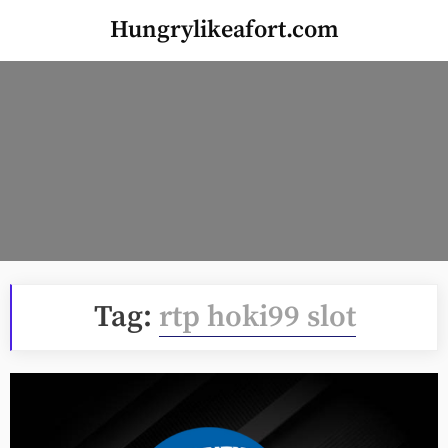
Skip
Hungrylikeafort.com
to
content
Tag:
rtp hoki99 slot