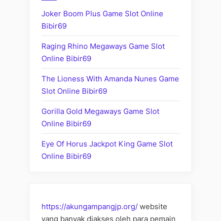
Joker Boom Plus Game Slot Online
Bibir69
Raging Rhino Megaways Game Slot
Online Bibir69
The Lioness With Amanda Nunes Game
Slot Online Bibir69
Gorilla Gold Megaways Game Slot
Online Bibir69
Eye Of Horus Jackpot King Game Slot
Online Bibir69
https://akungampangjp.org/
website
yang banyak diakses oleh para pemain