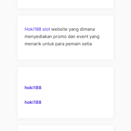
Hoki188 slot
website yang dimana
menyediakan promo dan event yang
menarik untuk para pemain setia
hoki188
hoki188