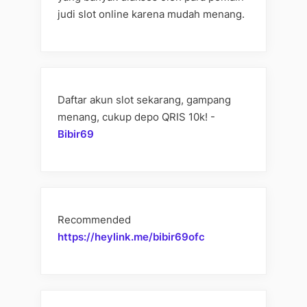
judi slot online karena mudah menang.
Daftar akun slot sekarang, gampang
menang, cukup depo QRIS 10k! -
Bibir69
Recommended
https://heylink.me/bibir69ofc