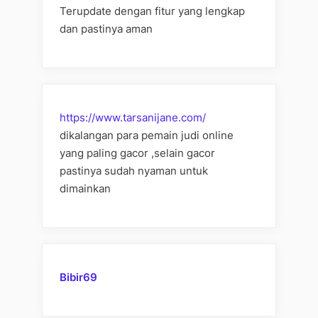
Terupdate dengan fitur yang lengkap
dan pastinya aman
https://www.tarsanijane.com/
dikalangan para pemain judi online
yang paling gacor ,selain gacor
pastinya sudah nyaman untuk
dimainkan
Bibir69