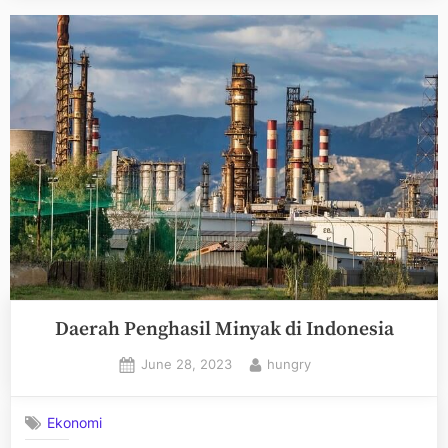
Daerah Penghasil Minyak di Indonesia
Posted
By
June 28, 2023
hungry
on
Ekonomi