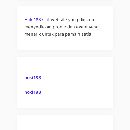
Hoki188 slot
website yang dimana
menyediakan promo dan event yang
menarik untuk para pemain setia
hoki188
hoki188