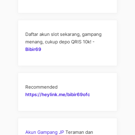
Daftar akun slot sekarang, gampang
menang, cukup depo QRIS 10k! -
Bibir69
Recommended
https://heylink.me/bibir69ofc
Akun Gampang JP
Teraman dan