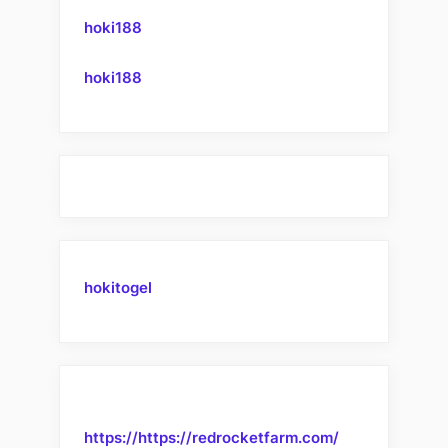
hoki188
hoki188
hokitogel
https://https://redrocketfarm.com/