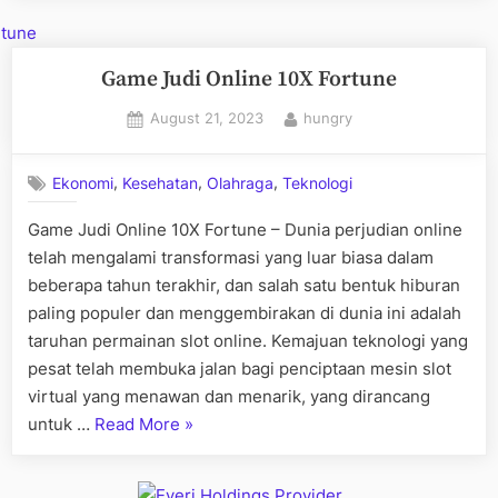
Online
Hawaii
Tiki”
Game Judi Online 10X Fortune
Posted
By
August 21, 2023
hungry
on
,
,
,
Ekonomi
Kesehatan
Olahraga
Teknologi
Game Judi Online 10X Fortune – Dunia perjudian online
telah mengalami transformasi yang luar biasa dalam
beberapa tahun terakhir, dan salah satu bentuk hiburan
paling populer dan menggembirakan di dunia ini adalah
taruhan permainan slot online. Kemajuan teknologi yang
pesat telah membuka jalan bagi penciptaan mesin slot
virtual yang menawan dan menarik, yang dirancang
“Game
untuk …
Read More
»
Judi
Online