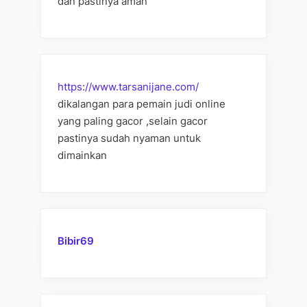
dan pastinya aman
https://www.tarsanijane.com/
dikalangan para pemain judi online
yang paling gacor ,selain gacor
pastinya sudah nyaman untuk
dimainkan
Bibir69