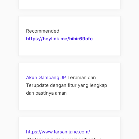
Recommended
https://heylink.me/bibir69ofc
Akun Gampang JP
Teraman dan
Terupdate dengan fitur yang lengkap
dan pastinya aman
https://www.tarsanijane.com/