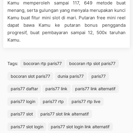
Kamu memperoleh sampai 117, 649 metode buat
menang, serta gulungan yang menyala merupakan kunci
Kamu buat fitur mini slot di mari. Putaran free mini reel
dapat bawa Kamu ke putaran bonus pengganda
progresif, buat pembayaran sampai 12, 500x taruhan
Kamu.
Tags:
bocoran rtp paris77
bocoran rtp slot paris77
bocoran slot paris77
dunia paris77
paris77
paris77 daftar
paris77 link
paris77 link alternatif
paris77 login
paris77 rtp
paris77 rtp live
paris77 slot
paris77 slot link alternatif
paris77 slot login
paris77 slot login link alternatif