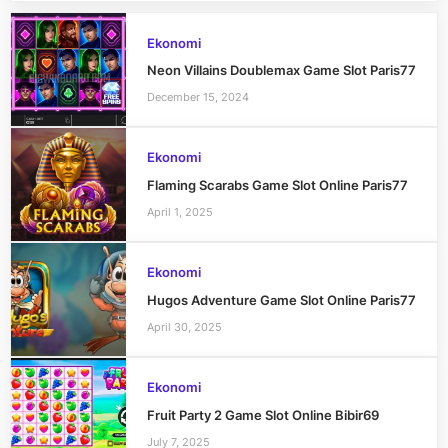
Ekonomi
Neon Villains Doublemax Game Slot Paris77
December 15, 2024
Ekonomi
Flaming Scarabs Game Slot Online Paris77
April 1, 2025
Ekonomi
Hugos Adventure Game Slot Online Paris77
April 30, 2025
Ekonomi
Fruit Party 2 Game Slot Online Bibir69
July 7, 2025