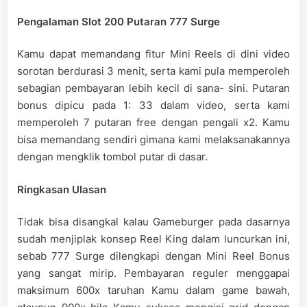
Pengalaman Slot 200 Putaran 777 Surge
Kamu dapat memandang fitur Mini Reels di dini video
sorotan berdurasi 3 menit, serta kami pula memperoleh
sebagian pembayaran lebih kecil di sana- sini. Putaran
bonus dipicu pada 1: 33 dalam video, serta kami
memperoleh 7 putaran free dengan pengali x2. Kamu
bisa memandang sendiri gimana kami melaksanakannya
dengan mengklik tombol putar di dasar.
Ringkasan Ulasan
Tidak bisa disangkal kalau Gameburger pada dasarnya
sudah menjiplak konsep Reel King dalam luncurkan ini,
sebab 777 Surge dilengkapi dengan Mini Reel Bonus
yang sangat mirip. Pembayaran reguler menggapai
maksimum 600x taruhan Kamu dalam game bawah,