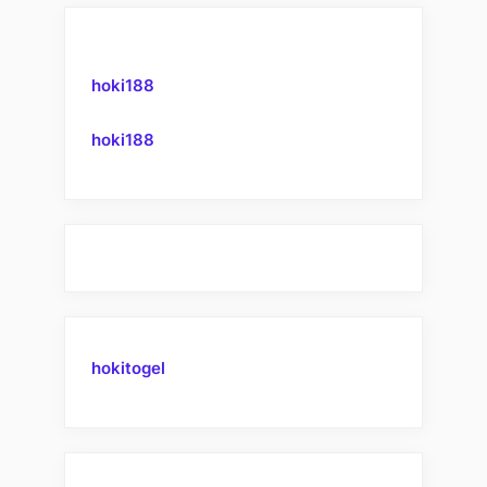
hoki188
hoki188
hokitogel