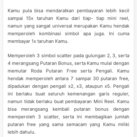
Kamu pula bisa mendaratkan pembayaran lebih kecil
sampai 15x taruhan Kamu dari tiap- tiap mini reel,
namun yang sangat universal merupakan Kamu hendak
memperoleh kombinasi simbol apa juga. Ini cuma
membayar 1x taruhan Kamu.
Memperoleh 3 simbol scatter pada gulungan 2, 3, serta
4 merangsang Putaran Bonus, serta Kamu mulai dengan
memutar Roda Putaran Free serta Pengali. Kamu
hendak memperoleh antara 7 sampai 30 putaran free,
dipadukan dengan pengali x2, x3, ataupun x5. Pengali
ini berlaku buat seluruh kemenangan garis reguler,
namun tidak berlaku buat pembayaran Mini Reel. Kamu
bisa merangsang kembali putaran bonus dengan
memperoleh 3 scatter, serta ini membagikan jumlah
putaran free yang sama semacam yang Kamu miliki
lebih dahulu.