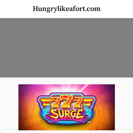
Skip
Hungrylikeafort.com
to
content