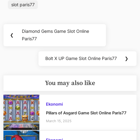
slot paris77
Post
Diamond Gems Game Slot Online
Previous
❮
navigation
Paris77
Post:
Bolt X UP Game Slot Online Paris77
❯
Next
Post:
You may also like
Ekonomi
Pillars of Asgard Game Slot Online Paris77
March 15, 2025