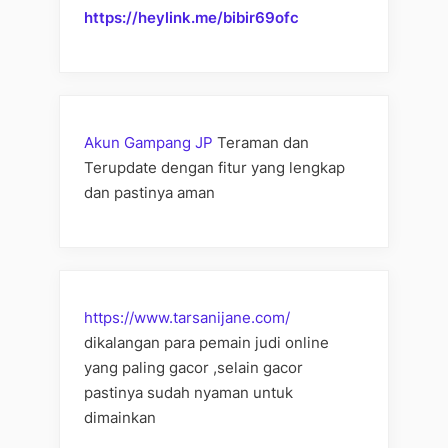
https://heylink.me/bibir69ofc
Akun Gampang JP
Teraman dan
Terupdate dengan fitur yang lengkap
dan pastinya aman
https://www.tarsanijane.com/
dikalangan para pemain judi online
yang paling gacor ,selain gacor
pastinya sudah nyaman untuk
dimainkan