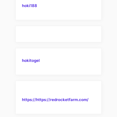
hoki188
hokitogel
https://https://redrocketfarm.com/