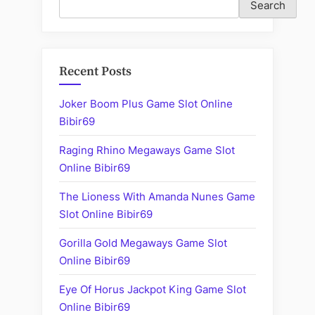
Search
Recent Posts
Joker Boom Plus Game Slot Online
Bibir69
Raging Rhino Megaways Game Slot
Online Bibir69
The Lioness With Amanda Nunes Game
Slot Online Bibir69
Gorilla Gold Megaways Game Slot
Online Bibir69
Eye Of Horus Jackpot King Game Slot
Online Bibir69