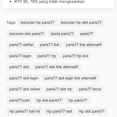
RTP 95, 78% yang tidak mengesankan
Tags:
bocoran rtp paris77
bocoran rtp slot paris77
bocoran slot paris77
dunia paris77
paris77
paris77 daftar
paris77 link
paris77 link alternatif
paris77 login
paris77 rtp
paris77 rtp live
paris77 slot
paris77 slot link alternatif
paris77 slot login
paris77 slot login link alternatif
paris77 slot online
paris77 slot rtp
paris77 terus
paris77.com
rtp live paris77
rtp paris77
rtp paris77 hari ini
rtp paris77 slot
rtp slot paris77