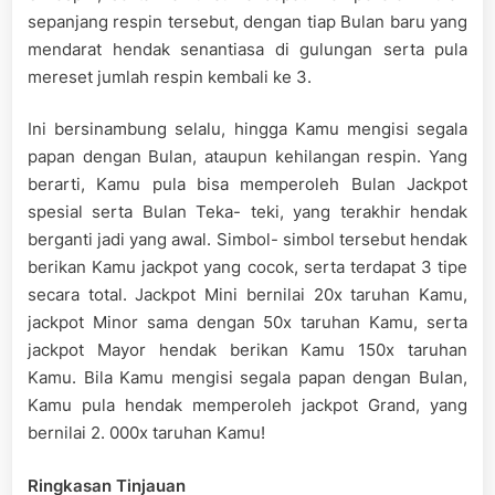
sepanjang respin tersebut, dengan tiap Bulan baru yang
mendarat hendak senantiasa di gulungan serta pula
mereset jumlah respin kembali ke 3.
Ini bersinambung selalu, hingga Kamu mengisi segala
papan dengan Bulan, ataupun kehilangan respin. Yang
berarti, Kamu pula bisa memperoleh Bulan Jackpot
spesial serta Bulan Teka- teki, yang terakhir hendak
berganti jadi yang awal. Simbol- simbol tersebut hendak
berikan Kamu jackpot yang cocok, serta terdapat 3 tipe
secara total. Jackpot Mini bernilai 20x taruhan Kamu,
jackpot Minor sama dengan 50x taruhan Kamu, serta
jackpot Mayor hendak berikan Kamu 150x taruhan
Kamu. Bila Kamu mengisi segala papan dengan Bulan,
Kamu pula hendak memperoleh jackpot Grand, yang
bernilai 2. 000x taruhan Kamu!
Ringkasan Tinjauan