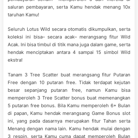
saluran pembayaran, serta Kamu hendak menang 10x
taruhan Kamu!
Seluruh Lotus Wild secara otomatis dikumpulkan, serta
koleksi ini bisa– secara acak– merangsang fitur Wild
Acak. Ini bisa timbul di titik mana juga dalam game, serta
hendak menciptakan antara 4 sampai 15 simbol Wild
ekstra!
Tanam 3 Tree Scatter buat merangsang fitur Putaran
Free dengan 10 putaran free. Tidak terdapat kejutan
besar sepanjang putaran free, namun Kamu bisa
memperoleh 3 Tree Scatter bonus buat memenangkan
5 putaran free bonus. Bila Kamu memperoleh 6+ Bulan
di papan, Kamu hendak merangsang Game Bonus slot
ini, yang pada dasarnya merupakan fitur Tahan serta
Menang dengan nama lain. Kamu hendak mulai dengan
3 respin, serta Kamu cuma dapat memperoleh Bulan