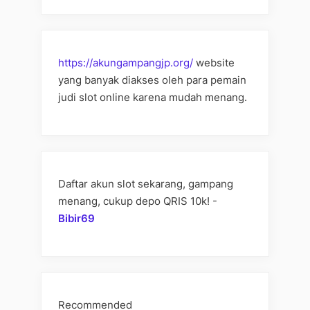
https://akungampangjp.org/
website
yang banyak diakses oleh para pemain
judi slot online karena mudah menang.
Daftar akun slot sekarang, gampang
menang, cukup depo QRIS 10k! -
Bibir69
Recommended