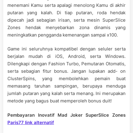
menemani Kamu serta apalagi menolong Kamu di akhir
putaran yang kalah. Di tiap putaran, roda hendak
dipecah jadi sebagian irisan, serta mesin SuperSlice
Zones hendak menyebarkan zona dinamis yang
meningkatkan pengganda kemenangan sampai x100.
Game ini seluruhnya kompatibel dengan seluler serta
berjalan mudah di iOS, Android, serta Windows.
Dilengkapi dengan Fashion Turbo, Pemutaran Otomatis,
serta sebagian fitur bonus. Jangan lupakan add- on
ClusterSpins, yang membolehkan pemain buat
memasang taruhan sampingan, berupaya menduga
jumlah putaran yang kalah serta menang. Ini merupakan
metode yang bagus buat memperoleh bonus duit!
Pembayaran Inovatif Mad Joker SuperSlice Zones
Paris77 link alternatif