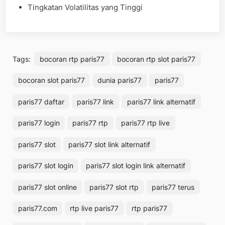
Tingkatan Volatilitas yang Tinggi
Tags:
bocoran rtp paris77
bocoran rtp slot paris77
bocoran slot paris77
dunia paris77
paris77
paris77 daftar
paris77 link
paris77 link alternatif
paris77 login
paris77 rtp
paris77 rtp live
paris77 slot
paris77 slot link alternatif
paris77 slot login
paris77 slot login link alternatif
paris77 slot online
paris77 slot rtp
paris77 terus
paris77.com
rtp live paris77
rtp paris77