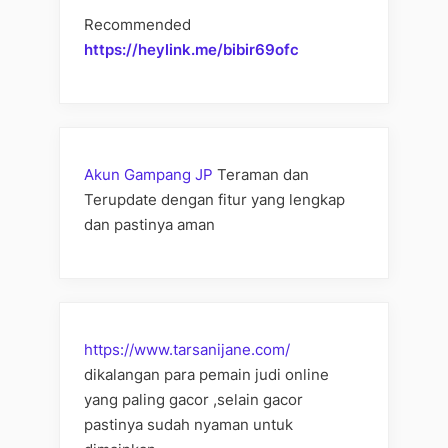
Recommended
https://heylink.me/bibir69ofc
Akun Gampang JP
Teraman dan
Terupdate dengan fitur yang lengkap
dan pastinya aman
https://www.tarsanijane.com/
dikalangan para pemain judi online
yang paling gacor ,selain gacor
pastinya sudah nyaman untuk