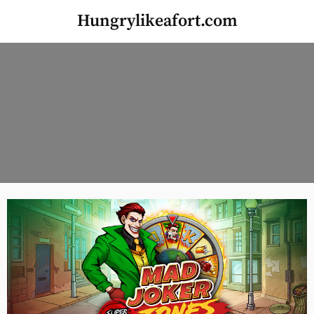
Skip
Hungrylikeafort.com
to
content