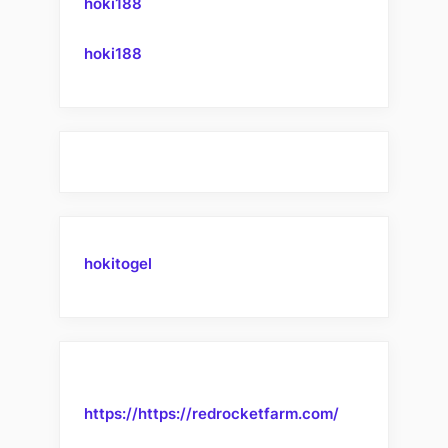
hoki188
hoki188
hokitogel
https://https://redrocketfarm.com/