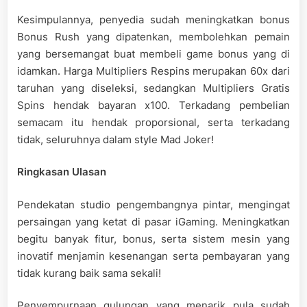
Kesimpulannya, penyedia sudah meningkatkan bonus
Bonus Rush yang dipatenkan, membolehkan pemain
yang bersemangat buat membeli game bonus yang di
idamkan. Harga Multipliers Respins merupakan 60x dari
taruhan yang diseleksi, sedangkan Multipliers Gratis
Spins hendak bayaran x100. Terkadang pembelian
semacam itu hendak proporsional, serta terkadang
tidak, seluruhnya dalam style Mad Joker!
Ringkasan Ulasan
Pendekatan studio pengembangnya pintar, mengingat
persaingan yang ketat di pasar iGaming. Meningkatkan
begitu banyak fitur, bonus, serta sistem mesin yang
inovatif menjamin kesenangan serta pembayaran yang
tidak kurang baik sama sekali!
Penyempurnaan gulungan yang menarik pula sudah