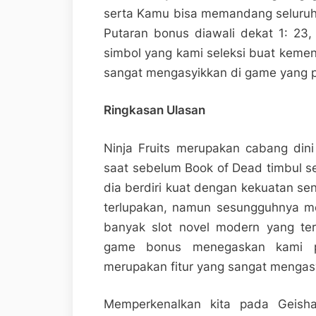
serta Kamu bisa memandang seluruh 
Putaran bonus diawali dekat 1: 23,
simbol yang kami seleksi buat kemen
sangat mengasyikkan di game yang p
Ringkasan Ulasan
Ninja Fruits merupakan cabang dini 
saat sebelum Book of Dead timbul se
dia berdiri kuat dengan kekuatan sendi
terlupakan, namun sesungguhnya m
banyak slot novel modern yang ter
game bonus menegaskan kami pa
merupakan fitur yang sangat mengas
Memperkenalkan kita pada Geisha