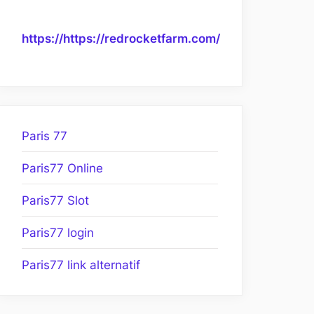
https://https://redrocketfarm.com/
Paris 77
Paris77 Online
Paris77 Slot
Paris77 login
Paris77 link alternatif