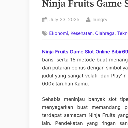
Ninja Fruits Game S
Posted
By
July 23, 2025
hungry
on
,
,
,
Ekonomi
Kesehatan
Olahraga
Tekn
Ninja Fruits Game Slot Online Bibir69
baris, serta 15 metode buat menan
dari putaran bonus dengan simbol yan
judul yang sangat volatil dari Play
000x taruhan Kamu.
Sehabis meninjau banyak slot tip
menyegarkan buat memandang pe
terdapat semacam Ninja Fruits yan
lain. Pendekatan yang ringan sa