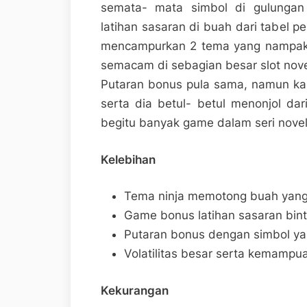
semata- mata simbol di gulungan
latihan sasaran di buah dari tabel
mencampurkan 2 tema yang nampak
semacam di sebagian besar slot novel,
Putaran bonus pula sama, namun ka
serta dia betul- betul menonjol dari
begitu banyak game dalam seri novel
Kelebihan
Tema ninja memotong buah yan
Game bonus latihan sasaran bint
Putaran bonus dengan simbol yan
Volatilitas besar serta kemam
Kekurangan