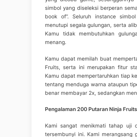
simbol yang diseleksi berperan sem
book of”. Seluruh instance simbo
menutupi segala gulungan, serta alib
Kamu tidak membutuhkan gulunga
menang.
Kamu dapat memilah buat mempertar
Fruits, serta ini merupakan fitur 
Kamu dapat mempertaruhkan tiap kem
tentang menduga warna ataupun tip
benar membayar 2x, sedangkan men
Pengalaman 200 Putaran Ninja Fruits
Kami sangat menikmati tahap uji 
tersembunyi ini. Kami merangsang g