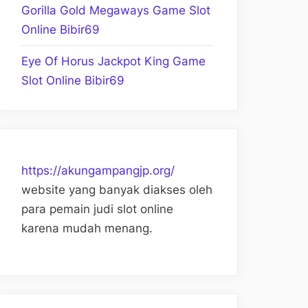
Gorilla Gold Megaways Game Slot
Online Bibir69
Eye Of Horus Jackpot King Game
Slot Online Bibir69
https://akungampangjp.org/
website yang banyak diakses oleh
para pemain judi slot online
karena mudah menang.