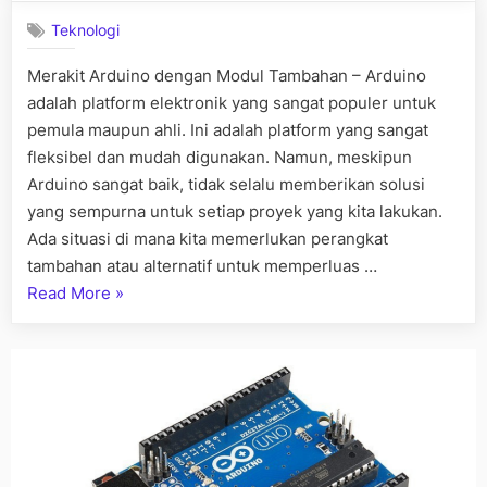
Teknologi
Merakit Arduino dengan Modul Tambahan – Arduino
adalah platform elektronik yang sangat populer untuk
pemula maupun ahli. Ini adalah platform yang sangat
fleksibel dan mudah digunakan. Namun, meskipun
Arduino sangat baik, tidak selalu memberikan solusi
yang sempurna untuk setiap proyek yang kita lakukan.
Ada situasi di mana kita memerlukan perangkat
tambahan atau alternatif untuk memperluas …
“Merakit
Read More
»
Arduino
dengan
Modul
Tambahan”