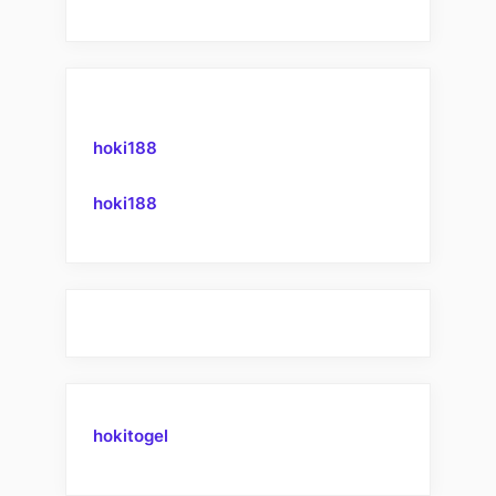
hoki188
hoki188
hokitogel