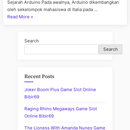
Sejarah Arduino Pada awalnya, Arduino dikembangkan
oleh sekelompok mahasiswa di Italia pada …
“Arduino”
Read More
»
Search
Search
Recent Posts
Joker Boom Plus Game Slot Online
Bibir69
Raging Rhino Megaways Game Slot
Online Bibir69
The Lioness With Amanda Nunes Game