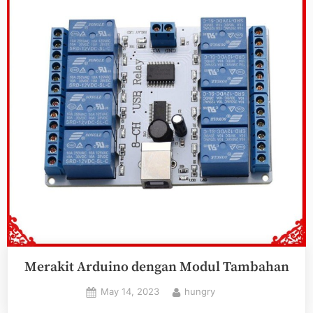
Merakit Arduino dengan Modul Tambahan
Posted
By
May 14, 2023
hungry
on