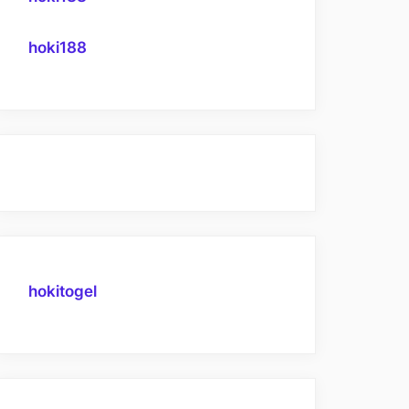
hoki188
hokitogel