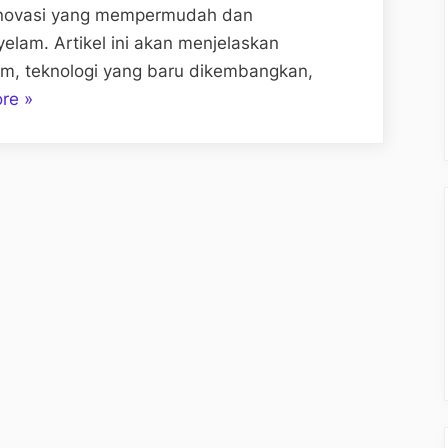
-inovasi yang mempermudah dan
lam. Artikel ini akan menjelaskan
lam, teknologi yang baru dikembangkan,
“Revolusi
re
»
dalam
Industri
Peralatan
Selam”