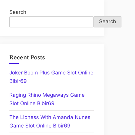
Search
Search
Recent Posts
Joker Boom Plus Game Slot Online
Bibir69
Raging Rhino Megaways Game
Slot Online Bibir69
The Lioness With Amanda Nunes
Game Slot Online Bibir69