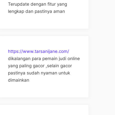
Terupdate dengan fitur yang
lengkap dan pastinya aman
https://www.tarsanijane.com/
dikalangan para pemain judi online
yang paling gacor ,selain gacor
pastinya sudah nyaman untuk
dimainkan