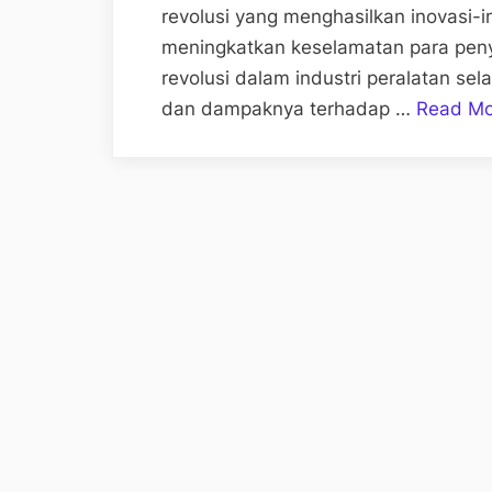
revolusi yang menghasilkan inovasi
meningkatkan keselamatan para penye
revolusi dalam industri peralatan se
dan dampaknya terhadap …
Read Mo