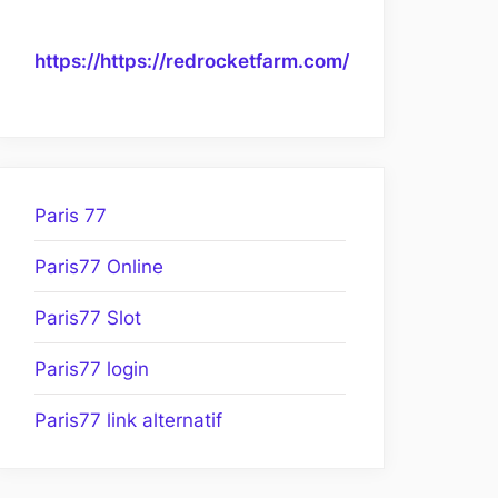
https://https://redrocketfarm.com/
Paris 77
Paris77 Online
Paris77 Slot
Paris77 login
Paris77 link alternatif