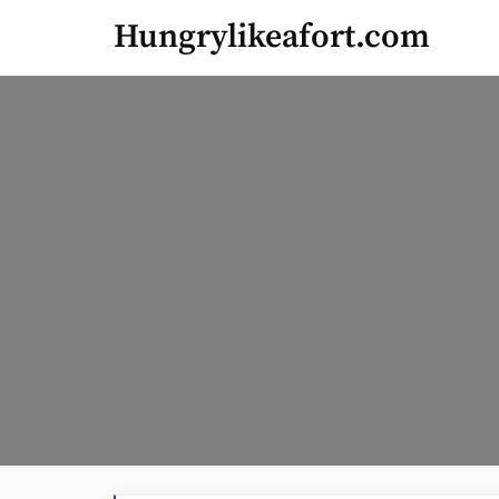
Skip
Hungrylikeafort.com
to
content