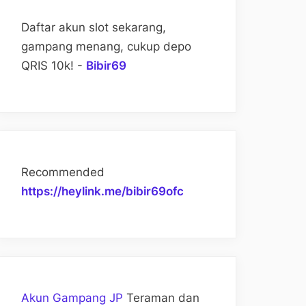
Daftar akun slot sekarang,
gampang menang, cukup depo
QRIS 10k! -
Bibir69
Recommended
https://heylink.me/bibir69ofc
Akun Gampang JP
Teraman dan