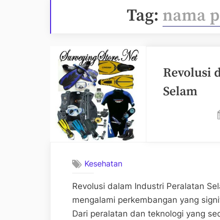
Tag:
nama p
Revolusi 
Selam
Kesehatan
Revolusi dalam Industri Peralatan Sel
mengalami perkembangan yang signif
Dari peralatan dan teknologi yang sed