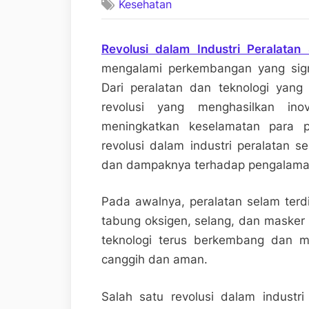
Kesehatan
Revolusi dalam Industri Peralatan
mengalami perkembangan yang sign
Dari peralatan dan teknologi yang 
revolusi yang menghasilkan in
meningkatkan keselamatan para p
revolusi dalam industri peralatan 
dan dampaknya terhadap pengalama
Pada awalnya, peralatan selam terdi
tabung oksigen, selang, dan masker 
teknologi terus berkembang dan m
canggih dan aman.
Salah satu revolusi dalam indust