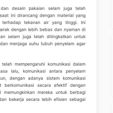
dan desain pakaian selam juga telah
saat ini dirancang dengan material yang
n terhadap tekanan air yang tinggi. Ini
erak dengan lebih bebas dan nyaman di
ian selam juga telah ditingkatkan untuk
r dan menjaga suhu tubuh penyelam agar
a telah mempengaruhi komunikasi dalam
masa lalu, komunikasi antara penyelam
amun, dengan adanya sistem komunikasi
t berkomunikasi secara efektif dengan
ni memungkinkan mereka untuk berbagi
dan bekerja secara lebih efisien sebagai