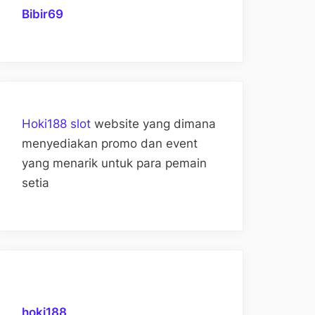
Bibir69
Hoki188 slot
website yang dimana
menyediakan promo dan event
yang menarik untuk para pemain
setia
hoki188