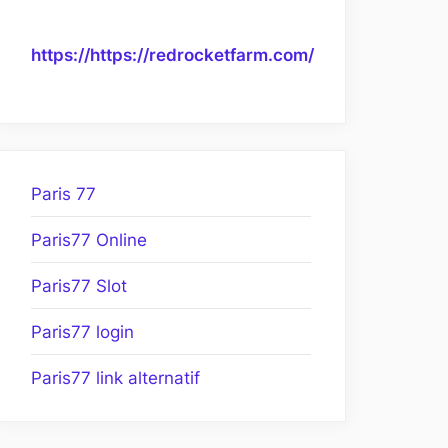
https://https://redrocketfarm.com/
Paris 77
Paris77 Online
Paris77 Slot
Paris77 login
Paris77 link alternatif