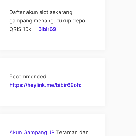
Daftar akun slot sekarang,
gampang menang, cukup depo
QRIS 10k! -
Bibir69
Recommended
https://heylink.me/bibir69ofc
Akun Gampang JP
Teraman dan