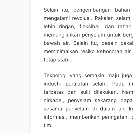
Selain itu, pengembangan bahan 
mengalami revolusi. Pakaian selam 
lebih ringan, fleksibel, dan taha
memungkinkan penyelam untuk berg
bawah air. Selain itu, desain paka
meminimalkan resiko kebocoran ai
tetap stabil.
Teknologi yang semakin maju jug
industri peralatan selam. Pada 
terbatas dan sulit dilakukan. N
nirkabel, penyelam sekarang dapa
sesama penyelam di dalam air. I
informasi, memberikan peringatan, 
tim.