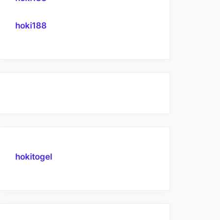
hoki188
hokitogel