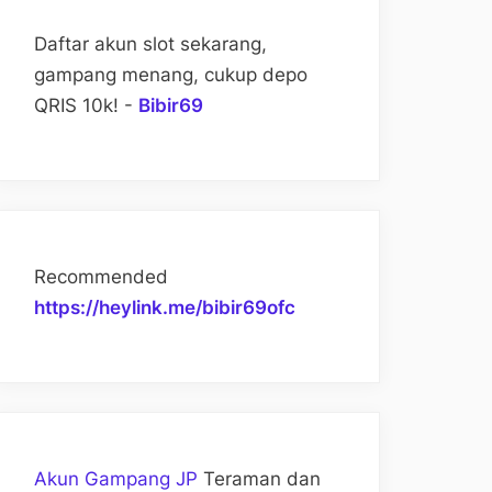
Daftar akun slot sekarang,
gampang menang, cukup depo
QRIS 10k! -
Bibir69
Recommended
https://heylink.me/bibir69ofc
Akun Gampang JP
Teraman dan