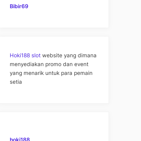
Bibir69
Hoki188 slot
website yang dimana
menyediakan promo dan event
yang menarik untuk para pemain
setia
hoki188