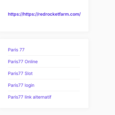
https://https://redrocketfarm.com/
Paris 77
Paris77 Online
Paris77 Slot
Paris77 login
Paris77 link alternatif