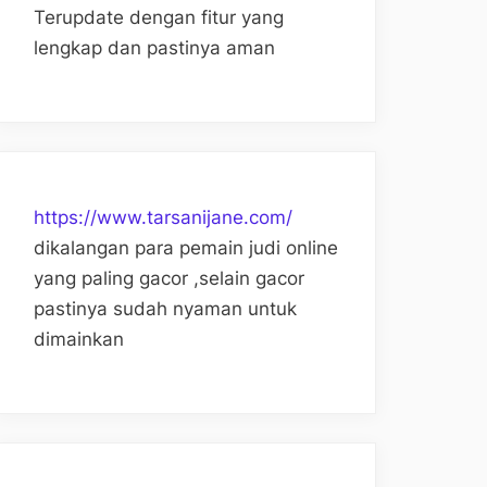
Terupdate dengan fitur yang
lengkap dan pastinya aman
https://www.tarsanijane.com/
dikalangan para pemain judi online
yang paling gacor ,selain gacor
pastinya sudah nyaman untuk
dimainkan