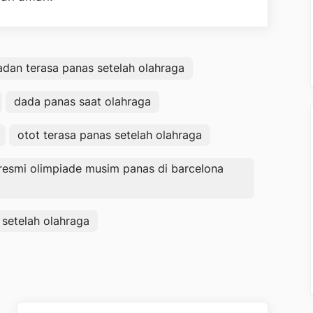
adan terasa panas setelah olahraga
dada panas saat olahraga
otot terasa panas setelah olahraga
 resmi olimpiade musim panas di barcelona
 setelah olahraga