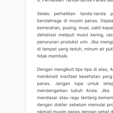
6. Perhatikan Tanda-tanda Panas Ber
Selalu perhatikan tanda-tanda 
berolahraga di musim panas. Gejal
kemerahan, pusing, mual, sakit kepal
dehidrasi meliputi mulut kering, r
penurunan produksi urin. Jika menga
di tempat yang teduh, minum air put
tidak membaik.
Dengan mengikuti tips-tips di atas
menikmati manfaat kesehatan yang d
panas. Jangan lupa untuk teta
mendengarkan tubuh Anda. Jika A
mendasar atau ragu tentang kemamp
dengan dokter sebelum memulai pro
nikmati musim panas dengan sehat 