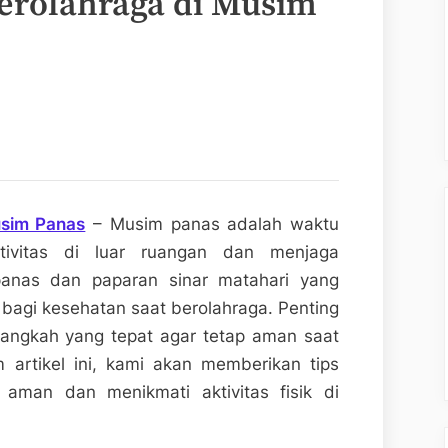
erolahraga di Musim
usim Panas
– Musim panas adalah waktu
ivitas di luar ruangan dan menjaga
anas dan paparan sinar matahari yang
 bagi kesehatan saat berolahraga. Penting
langkah yang tepat agar tetap aman saat
 artikel ini, kami akan memberikan tips
 aman dan menikmati aktivitas fisik di