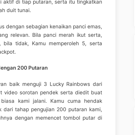
aktif di tiap putaran, serta itu tingkatkan
h duit tunai.
us dengan sebagian kenaikan panci emas,
g relevan. Bila panci merah ikut serta,
 bila tidak, Kamu memperoleh 5, serta
ackpot.
dengan 200 Putaran
an baik menguji 3 Lucky Rainbows dari
 video sorotan pendek serta diedit buat
iasa kami jalani. Kamu cuma hendak
ari tahap pengujian 200 putaran kami,
uhnya dengan memencet tombol putar di