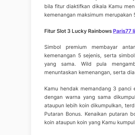
bila fitur diaktifkan dikala Kamu men
kemenangan maksimum merupakan 5
Fitur Slot 3 Lucky Rainbows
Paris77 l
Simbol premium membayar anta
kemenangan 5 sejenis, serta simb
yang sama. Wild pula mengambi
menuntaskan kemenangan, serta dia 
Kamu hendak memandang 3 panci em
dengan warna yang sama dikumpulk
ataupun lebih koin dikumpulkan, te
Putaran Bonus. Kenaikan putaran b
koin ataupun koin yang Kamu kumpulka