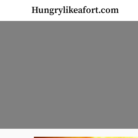
Skip
Hungrylikeafort.com
to
content