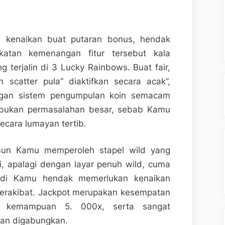
 kenaikan buat putaran bonus, hendak
katan kemenangan fitur tersebut kala
 terjalin di 3 Lucky Rainbows. Buat fair,
 scatter pula” diaktifkan secara acak”,
ngan sistem pengumpulan koin semacam
ni bukan permasalahan besar, sebab Kamu
cara lumayan tertib.
un Kamu memperoleh stapel wild yang
i, apalagi dengan layar penuh wild, cuma
di Kamu hendak memerlukan kenaikan
berakibat. Jackpot merupakan kesempatan
 kemampuan 5. 000x, serta sangat
an digabungkan.