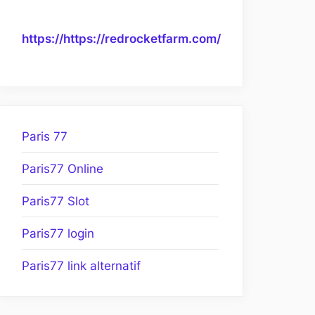
https://https://redrocketfarm.com/
Paris 77
Paris77 Online
Paris77 Slot
Paris77 login
Paris77 link alternatif