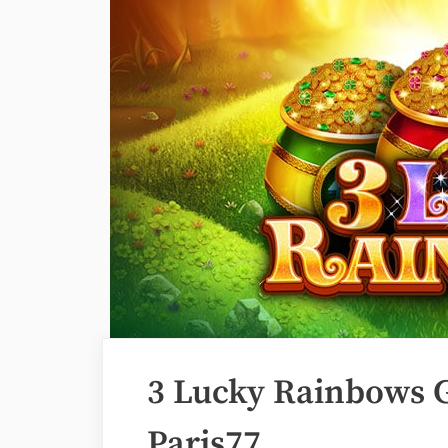
3 Lucky Rainbows 
Paris77