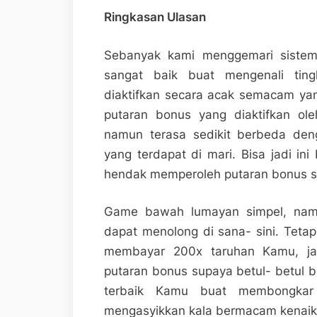
Ringkasan Ulasan
Sebanyak kami menggemari sistem
sangat baik buat mengenali ting
diaktifkan secara acak semacam yang
putaran bonus yang diaktifkan oleh
namun terasa sedikit berbeda de
yang terdapat di mari. Bisa jadi i
hendak memperoleh putaran bonus se
Game bawah lumayan simpel, nam
dapat menolong di sana- sini. Tetap
membayar 200x taruhan Kamu, ja
putaran bonus supaya betul- betul 
terbaik Kamu buat membongkar
mengasyikkan kala bermacam kenaik