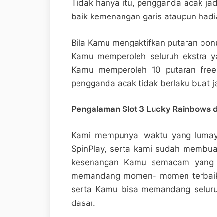
Tidak hanya itu, pengganda acak jadi 
baik kemenangan garis ataupun hadia
Bila Kamu mengaktifkan putaran bon
Kamu memperoleh seluruh ekstra yan
Kamu memperoleh 10 putaran free,
pengganda acak tidak berlaku buat j
Pengalaman Slot 3 Lucky Rainbows 
Kami mempunyai waktu yang lumay
SpinPlay, serta kami sudah membuat
kesenangan Kamu semacam yang b
memandang momen- momen terbaik d
serta Kamu bisa memandang selur
dasar.