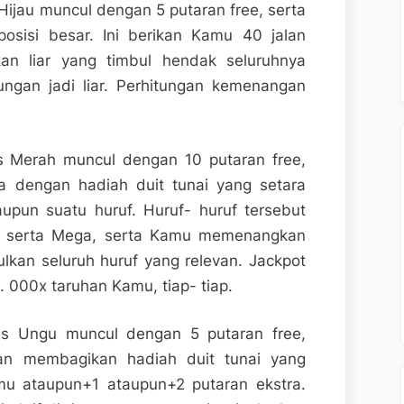
ijau muncul dengan 5 putaran free, serta
posisi besar. Ini berikan Kamu 40 jalan
an liar yang timbul hendak seluruhnya
ngan jadi liar. Perhitungan kemenangan
s Merah muncul dengan 10 putaran free,
a dengan hadiah duit tunai yang setara
upun suatu huruf. Huruf- huruf tersebut
r, serta Mega, serta Kamu memenangkan
lkan seluruh huruf yang relevan. Jackpot
 000x taruhan Kamu, tiap- tiap.
as Ungu muncul dengan 5 putaran free,
gan membagikan hadiah duit tunai yang
mu ataupun+1 ataupun+2 putaran ekstra.