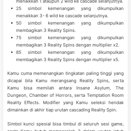
menaikkan 1 ataupun 2 wild ke cascade selanjutnya.
25 simbol kemenangan yang dikumpulkan
menaikkan 3- 6 wild ke cascade selanjutnya.
50 simbol kemenangan yang dikumpulkan
membagikan 3 Reality Spins.
75 simbol kemenangan yang dikumpulkan
membagikan 3 Reality Spins dengan multiplier x2.
85 simbol kemenangan yang dikumpulkan
membagikan 3 Reality Spins dengan multiplier x5.
Kamu cuma memenangkan tingkatan paling tinggi yang
dicapai bila Kamu merangsang Reality Spins, serta
Kamu bisa memilah antara Insane Asylum, The
Dungeon, Chamber of Horrors, serta Temptation Room
Reality Effects. Modifier yang Kamu seleksi hendak
dimainkan di akhir tiap urutan cascading Reality Spin.
Simbol kunci spesial bisa timbul di seluruh sesi game,