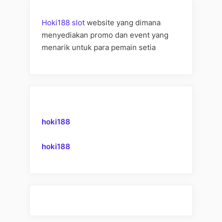
Hoki188 slot
website yang dimana
menyediakan promo dan event yang
menarik untuk para pemain setia
hoki188
hoki188