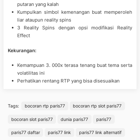
putaran yang kalah
Kumpulkan simbol kemenangan buat memperoleh
liar ataupun reality spins
3 Reality Spins dengan opsi modifikasi Reality
Effect
Kekurangan:
Kemampuan 3. 000x terasa tenang buat tema serta
volatilitas ini
Perhatikan rentang RTP yang bisa disesuaikan
Tags:
bocoran rtp paris77
bocoran rtp slot paris77
bocoran slot paris77
dunia paris77
paris77
paris77 daftar
paris77 link
paris77 link alternatif