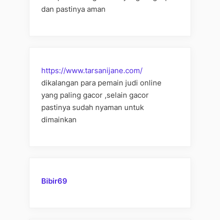
dan pastinya aman
https://www.tarsanijane.com/
dikalangan para pemain judi online
yang paling gacor ,selain gacor
pastinya sudah nyaman untuk
dimainkan
Bibir69