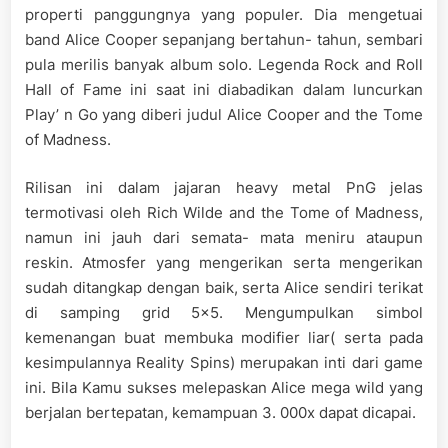
properti panggungnya yang populer. Dia mengetuai
band Alice Cooper sepanjang bertahun- tahun, sembari
pula merilis banyak album solo. Legenda Rock and Roll
Hall of Fame ini saat ini diabadikan dalam luncurkan
Play’ n Go yang diberi judul Alice Cooper and the Tome
of Madness.
Rilisan ini dalam jajaran heavy metal PnG jelas
termotivasi oleh Rich Wilde and the Tome of Madness,
namun ini jauh dari semata- mata meniru ataupun
reskin. Atmosfer yang mengerikan serta mengerikan
sudah ditangkap dengan baik, serta Alice sendiri terikat
di samping grid 5×5. Mengumpulkan simbol
kemenangan buat membuka modifier liar( serta pada
kesimpulannya Reality Spins) merupakan inti dari game
ini. Bila Kamu sukses melepaskan Alice mega wild yang
berjalan bertepatan, kemampuan 3. 000x dapat dicapai.