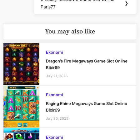
Next
❯
Paris77
Post:
You may also like
Ekonomi
Dragon’s Fire Megaways Game Slot Online
Bibir69
July 21, 2025
Ekonomi
Raging Rhino Megaways Game Slot Online
Bibir69
July 30, 2025
Ekonomi