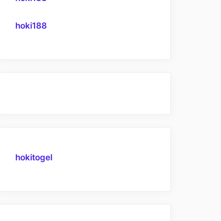
hoki188
hokitogel