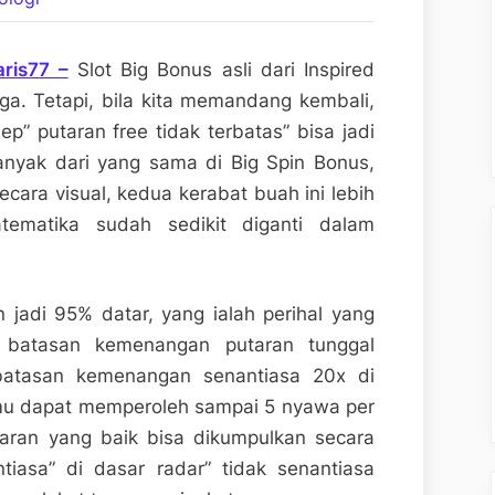
ris77 –
Slot Big Bonus asli dari Inspired
uga. Tetapi, bila kita memandang kembali,
” putaran free tidak terbatas” bisa jadi
nyak dari yang sama di Big Spin Bonus,
cara visual, kedua kerabat buah ini lebih
ematika sudah sedikit diganti dalam
 jadi 95% datar, yang ialah perihal yang
ih batasan kemenangan putaran tunggal
atasan kemenangan senantiasa 20x di
amu dapat memperoleh sampai 5 nyawa per
yaran yang baik bisa dikumpulkan secara
nantiasa” di dasar radar” tidak senantiasa