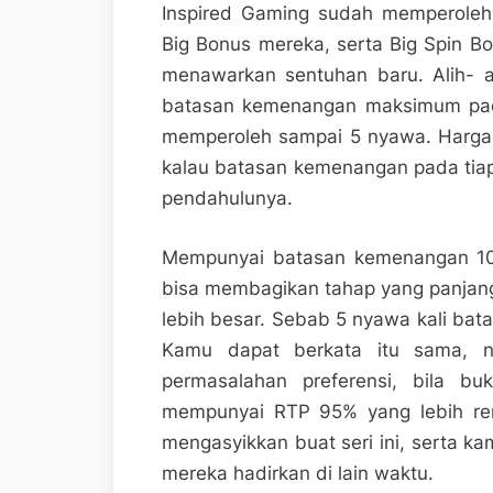
Inspired Gaming sudah memperoleh
Big Bonus mereka, serta Big Spin Bo
menawarkan sentuhan baru. Alih- a
batasan kemenangan maksimum pada
memperoleh sampai 5 nyawa. Harga 
kalau batasan kemenangan pada tia
pendahulunya.
Mempunyai batasan kemenangan 100
bisa membagikan tahap yang panja
lebih besar. Sebab 5 nyawa kali b
Kamu dapat berkata itu sama, n
permasalahan preferensi, bila b
mempunyai RTP 95% yang lebih ren
mengasyikkan buat seri ini, serta 
mereka hadirkan di lain waktu.