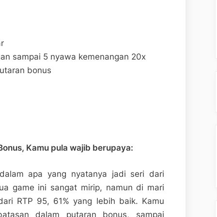
r
ngan sampai 5 nyawa kemenangan 20x
putaran bonus
Bonus, Kamu pula wajib berupaya:
dalam apa yang nyatanya jadi seri dari
dua game ini sangat mirip, namun di mari
ari RTP 95, 61% yang lebih baik. Kamu
batasan dalam putaran bonus, sampai