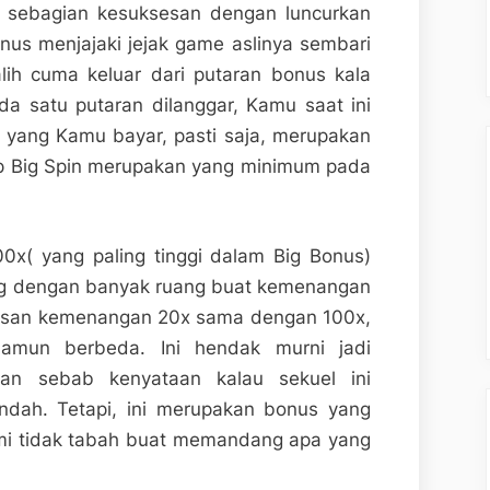
 sebagian kesuksesan dengan luncurkan
nus menjajaki jejak game aslinya sembari
lih cuma keluar dari putaran bonus kala
 satu putaran dilanggar, Kamu saat ini
yang Kamu bayar, pasti saja, merupakan
p Big Spin merupakan yang minimum pada
x( yang paling tinggi dalam Big Bonus)
ng dengan banyak ruang buat kemenangan
atasan kemenangan 20x sama dengan 100x,
amun berbeda. Ini hendak murni jadi
ukan sebab kenyataan kalau sekuel ini
dah. Tetapi, ini merupakan bonus yang
kami tidak tabah buat memandang apa yang