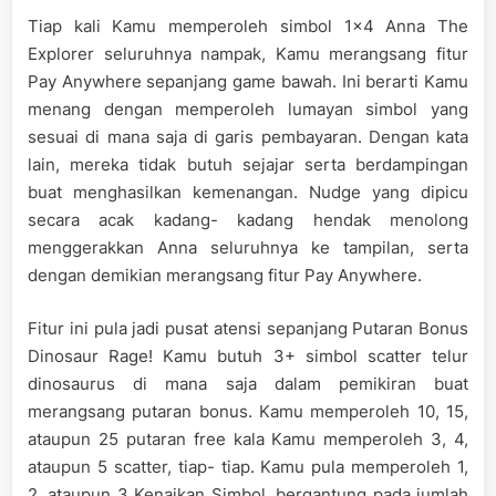
Tiap kali Kamu memperoleh simbol 1×4 Anna The
Explorer seluruhnya nampak, Kamu merangsang fitur
Pay Anywhere sepanjang game bawah. Ini berarti Kamu
menang dengan memperoleh lumayan simbol yang
sesuai di mana saja di garis pembayaran. Dengan kata
lain, mereka tidak butuh sejajar serta berdampingan
buat menghasilkan kemenangan. Nudge yang dipicu
secara acak kadang- kadang hendak menolong
menggerakkan Anna seluruhnya ke tampilan, serta
dengan demikian merangsang fitur Pay Anywhere.
Fitur ini pula jadi pusat atensi sepanjang Putaran Bonus
Dinosaur Rage! Kamu butuh 3+ simbol scatter telur
dinosaurus di mana saja dalam pemikiran buat
merangsang putaran bonus. Kamu memperoleh 10, 15,
ataupun 25 putaran free kala Kamu memperoleh 3, 4,
ataupun 5 scatter, tiap- tiap. Kamu pula memperoleh 1,
2, ataupun 3 Kenaikan Simbol, bergantung pada jumlah