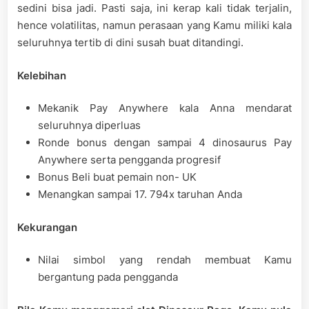
sedini bisa jadi. Pasti saja, ini kerap kali tidak terjalin,
hence volatilitas, namun perasaan yang Kamu miliki kala
seluruhnya tertib di dini susah buat ditandingi.
Kelebihan
Mekanik Pay Anywhere kala Anna mendarat
seluruhnya diperluas
Ronde bonus dengan sampai 4 dinosaurus Pay
Anywhere serta pengganda progresif
Bonus Beli buat pemain non- UK
Menangkan sampai 17. 794x taruhan Anda
Kekurangan
Nilai simbol yang rendah membuat Kamu
bergantung pada pengganda