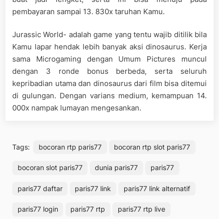
pembayaran sampai 13. 830x taruhan Kamu.
Jurassic World- adalah game yang tentu wajib ditilik bila
Kamu lapar hendak lebih banyak aksi dinosaurus. Kerja
sama Microgaming dengan Umum Pictures muncul
dengan 3 ronde bonus berbeda, serta seluruh
kepribadian utama dan dinosaurus dari film bisa ditemui
di gulungan. Dengan varians medium, kemampuan 14.
000x nampak lumayan mengesankan.
Tags:
bocoran rtp paris77
bocoran rtp slot paris77
bocoran slot paris77
dunia paris77
paris77
paris77 daftar
paris77 link
paris77 link alternatif
paris77 login
paris77 rtp
paris77 rtp live