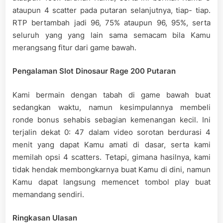
ataupun 4 scatter pada putaran selanjutnya, tiap- tiap.
RTP bertambah jadi 96, 75% ataupun 96, 95%, serta
seluruh yang yang lain sama semacam bila Kamu
merangsang fitur dari game bawah.
Pengalaman Slot Dinosaur Rage 200 Putaran
Kami bermain dengan tabah di game bawah buat
sedangkan waktu, namun kesimpulannya membeli
ronde bonus sehabis sebagian kemenangan kecil. Ini
terjalin dekat 0: 47 dalam video sorotan berdurasi 4
menit yang dapat Kamu amati di dasar, serta kami
memilah opsi 4 scatters. Tetapi, gimana hasilnya, kami
tidak hendak membongkarnya buat Kamu di dini, namun
Kamu dapat langsung memencet tombol play buat
memandang sendiri.
Ringkasan Ulasan