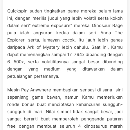
Quickspin sudah tingkatkan game mereka belum lama
ini, dengan merilis judul yang lebih volatil serta kokoh
dalam seri” extreme exposure” mereka. Dinosaur Rage
pula ialah angsuran kedua dalam seri Anna The
Explorer, serta, lumayan cocok, itu jauh lebih ganas
daripada Ark of Mystery lebih dahulu. Saat ini, Kamu
dapat memenangkan sampai 17. 794x dibanding dengan
6. 500x, serta volatilitasnya sangat besar dibanding
dengan yang medium yang ditawarkan dalam
petualangan pertamanya.
Mesin Pay Anywhere membagikan sensasi di sana- sini
sepanjang game bawah, namun Kamu memerlukan
ronde bonus buat menciptakan kehancuran sungguh-
sungguh di mari. Nilai simbol tidak sangat besar, jadi
sangat berarti buat memperoleh pengganda putaran
free dengan membuat seluruh 4 dinosaurus marah