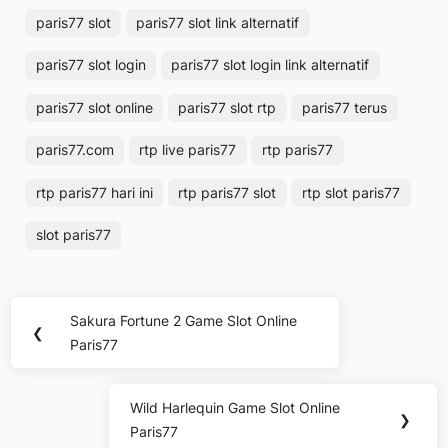
paris77 slot
paris77 slot link alternatif
paris77 slot login
paris77 slot login link alternatif
paris77 slot online
paris77 slot rtp
paris77 terus
paris77.com
rtp live paris77
rtp paris77
rtp paris77 hari ini
rtp paris77 slot
rtp slot paris77
slot paris77
Post
Sakura Fortune 2 Game Slot Online
Previous
❮
navigation
Paris77
Post:
Wild Harlequin Game Slot Online
Next
❯
Paris77
Post: