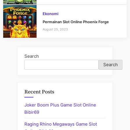
Ekonomi
Permainan Slot Online Phoenix Forge
August 25, 2023
Search
Search
Recent Posts
Joker Boom Plus Game Slot Online
Bibir69
Raging Rhino Megaways Game Slot