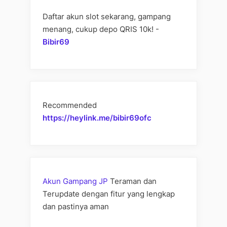
Daftar akun slot sekarang, gampang
menang, cukup depo QRIS 10k! -
Bibir69
Recommended
https://heylink.me/bibir69ofc
Akun Gampang JP
Teraman dan
Terupdate dengan fitur yang lengkap
dan pastinya aman