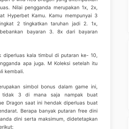
luas. Nilai pengganda merupakan 1x, 2x,
gkat Hyperbet Kamu. Kamu mempunyai 3
ingkat 2 tingkatkan taruhan jadi 2. 1x,
bebankan bayaran 3. 8x dari bayaran
 diperluas kala timbul di putaran ke- 10,
engganda apa juga. M Koleksi setelah itu
li kembali.
erupakan simbol bonus dalam game ini,
 tidak 3 di mana saja nampak buat
e Dragon saat ini hendak diperluas buat
endarat. Berapa banyak putaran free dini
ganda dini serta maksimum, didetetapkan
rikut: