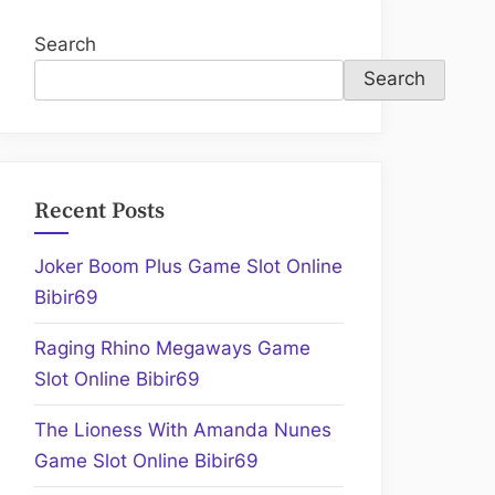
Search
Search
Recent Posts
Joker Boom Plus Game Slot Online
Bibir69
Raging Rhino Megaways Game
Slot Online Bibir69
The Lioness With Amanda Nunes
Game Slot Online Bibir69