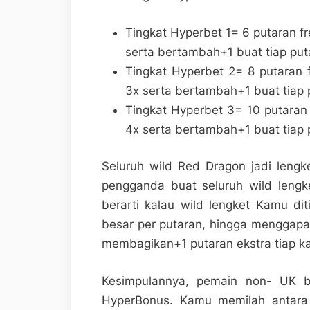
Tingkat Hyperbet 1= 6 putaran f
serta bertambah+1 buat tiap put
Tingkat Hyperbet 2= 8 putaran 
3x serta bertambah+1 buat tiap 
Tingkat Hyperbet 3= 10 putaran
4x serta bertambah+1 buat tiap 
Seluruh wild Red Dragon jadi lengk
pengganda buat seluruh wild lengk
berarti kalau wild lengket Kamu d
besar per putaran, hingga menggapa
membagikan+1 putaran ekstra tiap ka
Kesimpulannya, pemain non- UK b
HyperBonus. Kamu memilah antara 