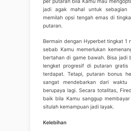
per putaran bila Kamu mau mengopti
jadi agak mahal untuk sebagian
memilah opsi tengah emas di tingka
putaran.
Bermain dengan Hyperbet tingkat 1 
sebab Kamu memerlukan kemenang
bertahan di game bawah. Bisa jadi
lengket progresif di putaran grati
terdapat. Tetapi, putaran bonus
sangat mendebarkan dari wakt
berupaya lagi. Secara totalitas, Fi
baik bila Kamu sanggup membayar t
situlah kemampuan jadi layak.
Kelebihan