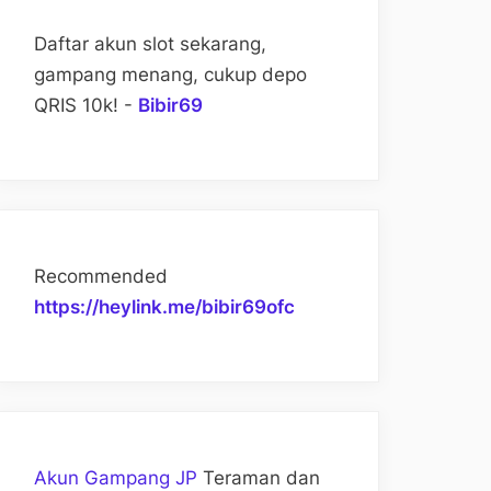
Daftar akun slot sekarang,
gampang menang, cukup depo
QRIS 10k! -
Bibir69
Recommended
https://heylink.me/bibir69ofc
Akun Gampang JP
Teraman dan