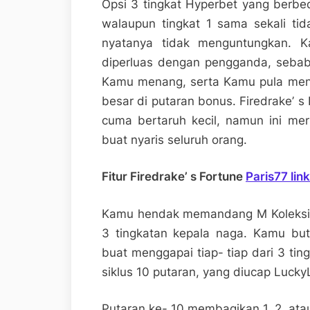
Opsi 3 tingkat Hyperbet yang berbed
walaupun tingkat 1 sama sekali ti
nyatanya tidak menguntungkan. 
diperluas dengan pengganda, sebab
Kamu menang, serta Kamu pula men
besar di putaran bonus. Firedrake’ s
cuma bertaruh kecil, namun ini mer
buat nyaris seluruh orang.
Fitur Firedrake’ s Fortune
Paris77 link
Kamu hendak memandang M Koleksi di
3 tingkatan kepala naga. Kamu bu
buat menggapai tiap- tiap dari 3 ti
siklus 10 putaran, yang diucap Lucky
Putaran ke- 10 membagikan 1, 2, at