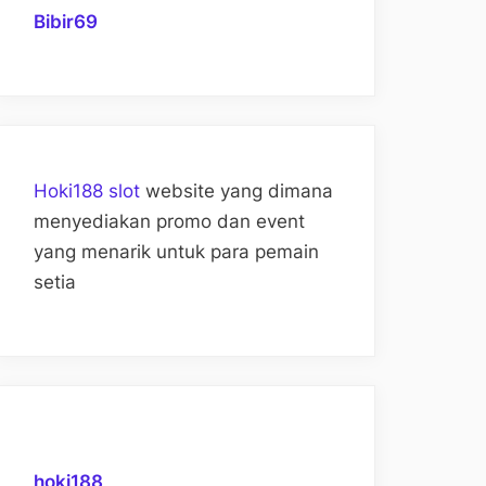
Bibir69
Hoki188 slot
website yang dimana
menyediakan promo dan event
yang menarik untuk para pemain
setia
hoki188