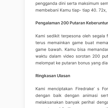
pengganda dini serta maksimum sema
membebani Kamu tiap- tiap 40. 72x, 
Pengalaman 200 Putaran Keberuntun
Kami sedikit terpesona oleh segala 
terus memainkan game buat meman
game bawah. Kamu bisa memandang
waktu dalam video sorotan 200 pu
melompat ke putaran bonus yang diaw
Ringkasan Ulasan
Kami menciptakan Firedrake’ s Fo
dengan baik dengan animasi ser
melaksanakan banyak perihal deng