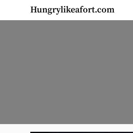
Skip
Hungrylikeafort.com
to
content