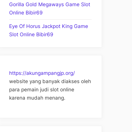
Gorilla Gold Megaways Game Slot
Online Bibir69
Eye Of Horus Jackpot King Game
Slot Online Bibir69
https://akungampangjp.org/
website yang banyak diakses oleh
para pemain judi slot online
karena mudah menang.