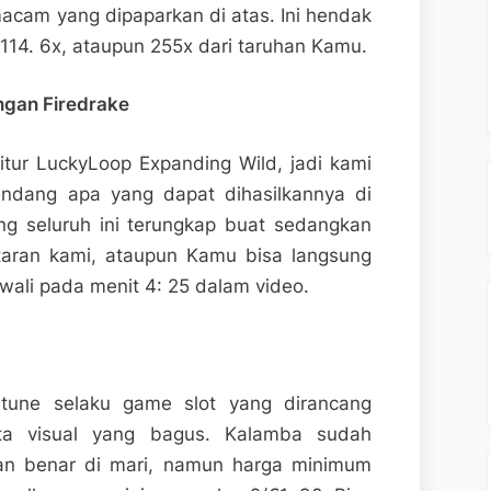
cam yang dipaparkan di atas. Ini hendak
114. 6x, ataupun 255x dari taruhan Kamu.
gan Firedrake
fitur LuckyLoop Expanding Wild, jadi kami
dang apa yang dapat dihasilkannya di
 seluruh ini terungkap buat sedangkan
taran kami, ataupun Kamu bisa langsung
ali pada menit 4: 25 dalam video.
rtune selaku game slot yang dirancang
ta visual yang bagus. Kalamba sudah
an benar di mari, namun harga minimum