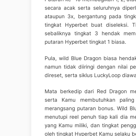
secara acak serta seluruhnya diper
ataupun 3x, bergantung pada tin
tingkat Hyperbet buat diseleksi. T
sebaliknya tingkat 3 hendak mem
putaran Hyperbet tingkat 1 biasa.
Pula, wild Blue Dragon biasa hendak
namun tidak diiringi dengan nilai p
direset, serta siklus LuckyLoop diawa
Mata berkedip dari Red Dragon m
serta Kamu membutuhkan paling
merangsang putaran bonus. Wild Blu
menutupi reel penuh tiap kali dia m
yang Kamu miliki, dan tingkat peng
oleh tingkat Hyperbet Kamu selaku be