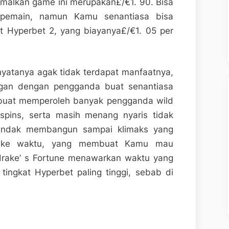
malkan game ini merupakan£/€1. 90. Bisa
 pemain, namun Kamu senantiasa bisa
t Hyperbet 2, yang biayanya£/€1. 05 per
nyatanya agak tidak terdapat manfaatnya,
an dengan pengganda buat senantiasa
 buat memperoleh banyak pengganda wild
s spins, serta masih menang nyaris tidak
 hendak membangun sampai klimaks yang
u ke waktu, yang membuat Kamu mau
redrake’ s Fortune menawarkan waktu yang
ingkat Hyperbet paling tinggi, sebab di