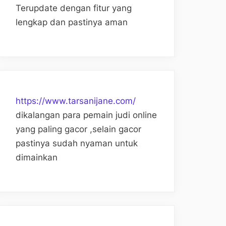
Terupdate dengan fitur yang
lengkap dan pastinya aman
https://www.tarsanijane.com/
dikalangan para pemain judi online
yang paling gacor ,selain gacor
pastinya sudah nyaman untuk
dimainkan